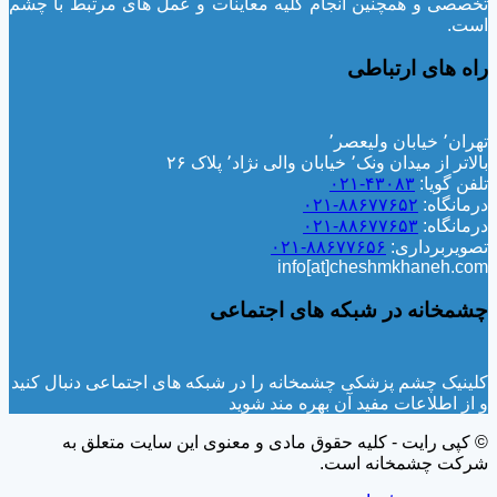
تخصصی و همچنین انجام کلیه معاینات و عمل های مرتبط با چشم
است.
راه های ارتباطی
تهران٬ خیابان ولیعصر٬
بالاتر از میدان ونک٬ خیابان والی نژاد٬ پلاک ۲۶
تلفن گویا:
۴۳۰۸۳-۰۲۱
درمانگاه:
۸۸۶۷۷۶۵۲-۰۲۱
درمانگاه:
۸۸۶۷۷۶۵۳-۰۲۱
تصویربرداری:
۸۸۶۷۷۶۵۶-۰۲۱
info[at]cheshmkhaneh.com
چشمخانه در شبکه های اجتماعی
کلینیک چشم پزشکی چشمخانه را در شبکه های اجتماعی دنبال کنید
و از اطلاعات مفید آن بهره مند شوید
© کپی رایت - کلیه حقوق مادی و معنوی این سایت متعلق به
شرکت چشمخانه است.