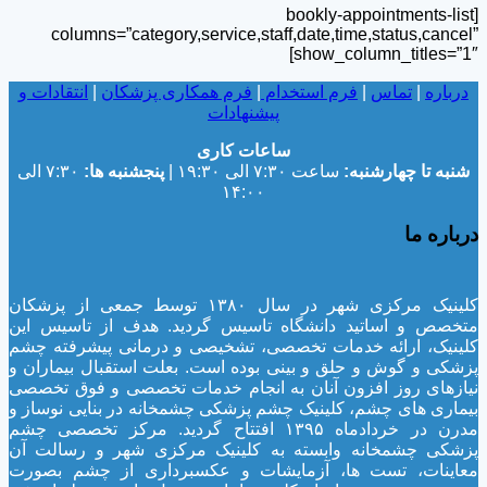
[bookly-appointments-list
columns=”category,service,staff,date,time,status,cancel”
show_column_titles=”1″]
درباره
|
تماس
|
فرم استخدام
|
فرم همکاری پزشکان
|
انتقادات و
پیشنهادات
ساعات کاری
شنبه تا چهارشنبه:
ساعت ۷:۳۰ الی ۱۹:۳۰ |
پنجشنبه ها:
۷:۳۰ الی
۱۴:۰۰
درباره ما
کلینیک مرکزی شهر در سال ۱۳۸۰ توسط جمعی از پزشکان
متخصص و اساتید دانشگاه تاسیس گردید. هدف از تاسیس این
کلینیک، ارائه خدمات تخصصی، تشخیصی و درمانی پیشرفته چشم
پزشکی و گوش و حلق و بینی بوده است. بعلت استقبال بیماران و
نیازهای روز افزون آنان به انجام خدمات تخصصی و فوق تخصصی
بیماری های چشم، کلینیک چشم پزشکی چشمخانه در بنایی نوساز و
مدرن در خردادماه ۱۳۹۵ افتتاح گردید. مرکز تخصصی چشم
پزشکی چشمخانه وابسته به کلینیک مرکزی شهر و رسالت آن
معاینات، تست ها، آزمایشات و عکسبرداری از چشم بصورت