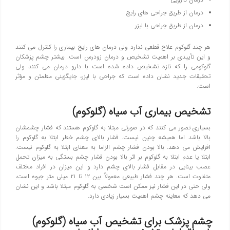
درمان از طریق جراحی های رایج
درمان از طریق جراحی با لیزر
هر چند گلوکوم علاج قطعی ندارد ولی درمان های رایج بیماری را کنترل می کنند
و این تأییدی بر اهمیت تشخیص و درمان زودرس است. بیشتر چشم پزشکان
گلوکومی را که تازه تشخیص داده شده است با دارو درمان می کنند ولی
تحقیقات جدید نشان داده است که جراحی با لیزر، جایگزینی مطمئن و مؤثر
است.
تشخيص بيماري آب سیاه (گلوکوم)
بسياري تصور مي كنند كه در صورتي مبتلا به گلوكوم هستند كه فشار چشمشان
بالا باشد اما هميشه چنين نيست. فشار بالاي چشم خطر ابتلا به گلوكوم را
افزايش مي دهد. بالا بودن فشار چشم الزاما به معناي ابتلا به گلوكوم نيست.
ابتلا يا عدم ابتلا به گلوكوم بر اثر بالا بودن فشار چشم بستگي به ميزان تحمل
عصب بينايي در مقابل فشار بالاي چشم دارد و اين ميزان در افراد مختلف
متفاوت است. هر چند فشار طبيعي معمولاٌ بين ۱۲ تا ۲۱ ميلي متر جيوه است،
ولي حتي در اين فشار نيز ممكن است شخصي به گلوكوم مبتلا باشد و اين نشان
مي دهد كه معاينه چشم اهميت بسيار زيادي دارد.
چشم پزشك
براي تشخيص آب سیاه (گلوكوم)