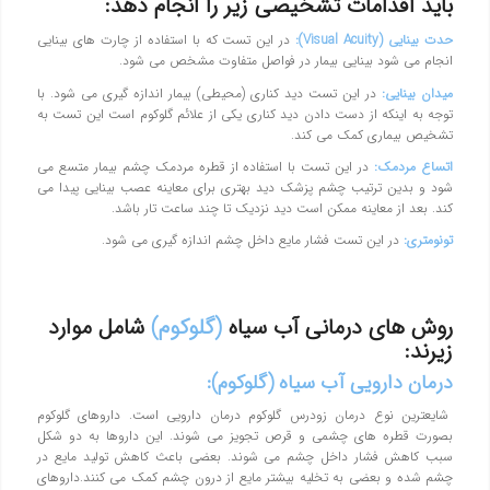
بايد اقدامات تشخيصي زير را انجام دهد:
حدت بينايي (Visual Acuity):
در اين تست كه با استفاده از چارت هاي بينايي
انجام مي شود بينايي بيمار در فواصل متفاوت مشخص مي شود.
ميدان بينايي:
در اين تست ديد كناري (محيطي) بيمار اندازه گيري مي شود. با
توجه به اينكه از دست دادن ديد كناري يكي از علائم گلوكوم است اين تست به
تشخيص بيماري كمك مي كند.
اتساع مردمك:
در اين تست با استفاده از قطره مردمك چشم بيمار متسع مي
شود و بدين ترتيب چشم پزشك ديد بهتري براي معاينه عصب بينايي پيدا مي
كند. بعد از معاينه ممكن است ديد نزديك تا چند ساعت تار باشد.
تونومتري:
در اين تست فشار مايع داخل چشم اندازه گيري مي شود.
روش های درمانی آب سیاه
(گلوکوم)
شامل موارد
زیرند:
درمان دارویی آب سیاه (گلوکوم):
شایعترین نوع درمان زودرس گلوکوم درمان دارویی است. داروهای گلوکوم
بصورت قطره های چشمی و قرص تجویز می شوند. این داروها به دو شکل
سبب کاهش فشار داخل چشم می شوند. بعضی باعث کاهش تولید مایع در
چشم شده و بعضی به تخلیه بیشتر مایع از درون چشم کمک می کنند.داروهای