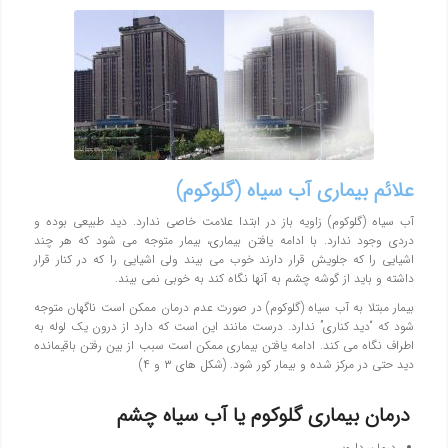
علائم بيماري آب سیاه (گلوکوم)
آب سياه (گلوكوم) زاويه باز در ابتدا علامت خاصي ندارد. ديد طبيعي بوده و
دردي وجود ندارد. با ادامه يافتن بيماري، بيمار متوجه مي شود كه هر چند
اشيايي را كه جلويش قرار دارند خوب مي بيند ولي اشيايي را كه در كنار قرار
داشته و بايد از گوشه چشم به آنها نگاه كند به خوبي نمي بيند.
بيمار مبتلا به آب سیاه (گلوکوم) در صورت عدم درمان ممكن است ناگهان متوجه
شود كه “ديد كناري” ندارد. درست مانند اين است كه دارد از درون يك لوله به
اطراف نگاه مي كند. ادامه يافتن بيماري ممكن است سبب از بين رفتن باقيمانده
ديد حتي در مركز شده و بيمار كور شود. (شكل هاي ۳ و ۴)
درمان بیماری گلوکوم یا آب سیاه چشم
درمان دارویی