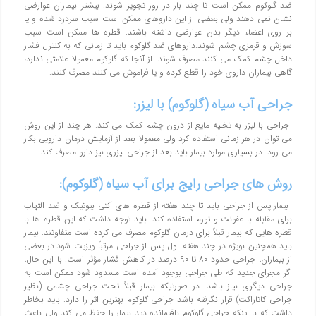
ضد گلوکوم ممکن است تا چند بار در روز تجویز شوند. بیشتر بیماران عوارضی
نشان نمی دهند ولی بعضی از این داروهای ممکن است سبب سردرد شده و یا
بر روی اعضاء دیگر بدن عوارضی داشته باشند. قطره ها ممکن است سبب
سوزش و قرمزی چشم شوند.داروهای ضد گلوکوم باید تا زمانی که به کنترل فشار
داخل چشم کمک می کنند مصرف شوند. از آنجا که گلوکوم معمولا علامتی ندارد،
گاهی بیماران داروی خود را قطع کرده و یا فراموش می کنند مصرف کنند.
جراحی آب سیاه (گلوکوم) با لیزر:
جراحی با لیزر به تخلیه مایع از درون چشم کمک می کند. هر چند از این روش
می توان در هر زمانی استفاده کرد ولی معمولا بعد از آزمایش درمان دارویی بکار
می رود. در بسیاری موارد بیمار باید بعد از جراحی لیزری نیز دارو مصرف کند.
روش های جراحی رایج برای آب سیاه (گلوکوم):
بیمار پس از جراحی باید تا چند هفته از قطره های آنتی بیوتیک و ضد التهاب
برای مقابله با عفونت و تورم استفاده کند. باید توجه داشت که این قطره ها با
قطره هایی که بیمار قبلاً برای درمان گلوکوم مصرف می کرده است متفاوتند. بیمار
باید همچنین بویژه در چند هفته اول پس از جراحی مرتباً ویزیت شود.در بعضی
از بیماران، جراحی حدود ۸۰ تا ۹۰ درصد در کاهش فشار مؤثر است. با این حال،
اگر مجرای جدید که طی جراحی بوجود آمده است مسدود شود ممکن است به
جراحی دیگری نیاز باشد. در صورتیکه بیمار قبلاً تحت جراحی چشمی (نظیر
جراحی کاتاراکت) قرار نگرفته باشد جراحی گلوکوم بهترین اثر را دارد. باید بخاطر
داشت که با اینکه جراحی گلوکوم باقیمانده دید بیمار را حفظ می کند ولی باعث