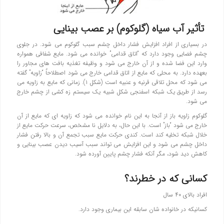
تأثير آب سیاه (گلوکوم) بر عصب بينايي
در بسياري از افراد افزايش فشار داخل چشم سبب گلوكوم مي شود. در جلوي
چشم فضايي وجود دارد كه “اتاق قدامي” خوانده مي شود. مايع شفافي همواره
وارد اين فضا شده و از آن خارج مي شود و وظيفه تغذيه بافت هاي مجاور را
بعهده دارد. به محلي كه مايع از اتاق قدامي خارج مي شود اصطلاحاٌ “زاويه” گفته
مي شود كه محل تلاقي قرنيه و عنبيه است (شكل ۱). زماني كه مايع به زاويه مي
رسد از طريق يك شبكه اسفنجي شكل شبيه يك سيستم زه كشي از چشم خارج
مي شود.
گلوكوم زاويه باز از آنجا به اين نام خوانده مي شود كه زاويه اي كه مايع از آن
خارج مي شود “باز” است. با اين حال، به دلايل نا مشخص، سرعت حركت مايع از
خلال شبكه تخليه كند است. كندي حركت مايع سبب تجمع آن و بالا رفتن فشار
داخل چشم مي شود و اين افزايش مي تواند سبب آسيب ديدن عصب بينايي و
كاهش ديد شود، مگر آنكه فشار چشم پايين آورده شود.
كساني كه در خطرند؟
افراد بالاي ۴۰ سال
كسانيكه در خانواده شان سابقه اين بيماري وجود دارد.