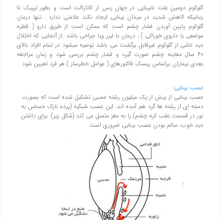
گلوکوم دومین علت نابینایی در جهان پس از کاتاراکت است و بطور تیپیک تا
زمانیکه کاهش شدید در میدان بینایی ایجاد نکند علامتی ندارد . تنها درمان
گلوکوم پایین آوردن فشار چشم است که ممکن است از طریق دارو ( قطره
موضعی یا داروی خوراکی ) ، درمان با لیزر ویا جراحی باشد .از آنجایی که اختلال
دید ناشی از گلوکوم غیرقابل برگشت می باشد توصیه میشود در تمام افراد بالای
۴۰ سال معاینه چشم صورت گیرد و فشار چشم بررسی شود و زمان مراجعه
بعدی بیماران براساس ریسک فاکتورهای ( عوامل خطرساز ) هر فرد تعیین شود .
عصب بينايي:
عصب بينايي از بيش از يك ميليون رشته عصبي تشكيل شده است كه بصورت
دسته اي از رشته ها گرد هم آمده اند. اين عصب شبكيه (پرده نازك حساس به
نور در قسمت عقب كره چشم) را به مغز متصل مي كند (شكل زير). براي داشتن
ديد خوب، سالم بودن عصب بينايي ضروري است.