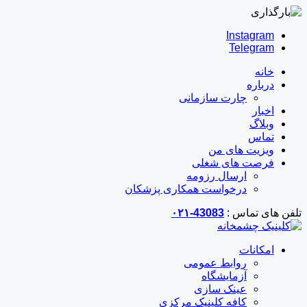
Instagram
Telegram
خانه
درباره
چارت سازمانی
اخبار
وبلاگ
تماس
ویزیت های من
فرصت های شغلی
ارسال رزومه
درخواست همکاری پزشکان
تلفن های تماس :
43083-۰۲۱
امکانات
روابط عمومی
آزمایشگاه
عینک سازی
کافه کلینیک مرکزی