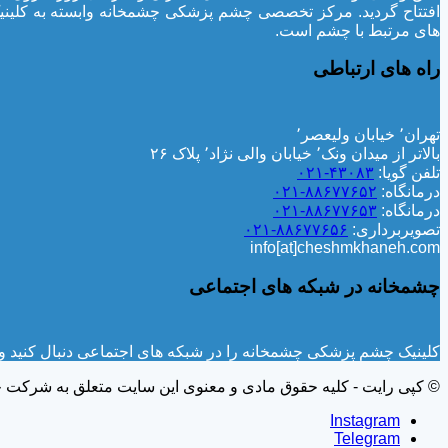
افتتاح گردید. مرکز تخصصی چشم پزشکی چشمخانه وابسته به کلین
های مرتبط با چشم است.
راه های ارتباطی
تهران٬ خیابان ولیعصر٬
بالاتر از میدان ونک٬ خیابان والی نژاد٬ پلاک ۲۶
تلفن گویا:
۴۳۰۸۳-۰۲۱
درمانگاه:
۸۸۶۷۷۶۵۲-۰۲۱
درمانگاه:
۸۸۶۷۷۶۵۳-۰۲۱
تصویربرداری:
۸۸۶۷۷۶۵۶-۰۲۱
info[at]cheshmkhaneh.com
چشمخانه در شبکه های اجتماعی
کلینیک چشم پزشکی چشمخانه را در شبکه های اجتماعی دنبال کنید و ا
© کپی رایت - کلیه حقوق مادی و معنوی این سایت متعلق به شرکت
Instagram
Telegram