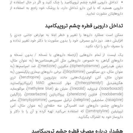
تداخل دارویی قطره چشم تروپیکامید را چک کنید و اگر در حال استفاده از
دارویی هستید که با این دارو تداخل دارد، با پزشک خود راجع به استفاده از
داروهایتان مشورت نمایید.
تداخل دارویی قطره چشم تروپیکامید
ممکن است عملکرد داروها را تغییر و خطر ابتلا به عوارض جانبی جدی را
افزایش دهد. دوز دارو مصرفی خود را بدون مشورت با دکتر خود تغییر نداده و
یا مصرف دارو را ترک نکنید.
یک لیست از تمام داروهایی (ازجمله داروهای با نسخه / بدون نسخه و
داروهای گیاهی به‌ خصوص داروهایی مثل آنتی‌هیستامین‌ها (به عنوان مثال،
دیفن هیدرامین (diphenhydramine)، مکلیزین (meclizine))، ضد اسپاسم‌ها (به
عنوان مثال، دی سیکلومین (dicyclomine))، برخی داروهای بیماری پارکینسون (به
عنوان مثال، آنتی کولینرژیک‌هایی مانند بنزتروپین (benztropine)، تری
هگزیفنیدیل (trihexyphenidyl))، مهار کننده‌های MAO (ایزوکاربوکسازید
(isocarboxazid)، لینزولید (linezolid)، متیلن بلو (methylene blue)، موکلوبماید
(moclobemide)، فنلزین (phenelzine)، پروکاربازین (procarbazine)، رازاگیلین
(rasagiline)، سلجیلین (selegiline)، ترانیل سیپرومین (tranylcypromine))، سایر
داروهای چشم، داروهای ضد افسردگی سه‌ حلقه‌ای (به عنوان مثال، آمی
تریپتیلین (amitriptyline)) که استفاده می‌کنید تهیه کرده و آن را با دکتر و
داروساز خود به اشتراک بگذارید.
هشدار درباره مصرف قطره چشم تروپیکامید