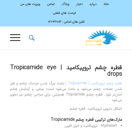
خانه
درباره
اخبار
وبلاگ
تماس
ویزیت های من
فرصت های شغلی
تلفن های تماس :
43083-۰۲۱
قطره چشم تروپیکامید | Tropicamide eye
drops
قطره چشم تروپیکامید ( Tropicamide )
باعث بزرگ شدن مردمک چشم و شل
شدن عضلات چشم می‌شود و باعث می‌شود تست بینایی و آزمایش چشم
آسان‌تر شود. قطره چشم Tropicamide همچنین برای جراحی چشم نیز تجویز
می‌شود.
اشکال دارویی تروپیکامید: قطره چشم
مارک‌‌های ترکیبی قطره چشم Tropicamide
Mydriasert : تروپیکامید و فنیل افرین