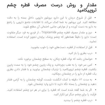
مقدار و روش درست مصرف قطره چشم
تروپیکامید
قبل از شروع درمان با این دارو، بروشور دارویی داخل بسته را به دقت
مطالعه کنید. این بروشور به شما کمک می‌کند تا اطلاعات جامع دارویی را راجع
به دارو به دست آورده و از عوارض جانبی احتمالی آن مطلع شوید.
دوز و مقدار مصرف قطره چشم Tropicamide ، از فردی به فرد دیگر متفاوت
است؛ دارو را دقیقاً همانطور که چشم پزشک برایتان تجویز کرده است، استفاده
نمایید.
قبل از استفاده از قطره، دست‌های خود را خوب بشویید.
درب بطری را باز کنید.
حواستان باشد که نوک قطره چکان، به سطح چشمتان برخورد نکند.
کمی سر خود را به عقب بچرخانید و پلک پایین چشم خود را به سمت پایین
بکشید، قطره چشم تروپیکامید را نزدیک چشمتان بیاورید و با فشار دادن بطری
یک قطره از دارو را در چشمتان بچکانید.
به مدت 2-1 دقیقه با کمک انگشت شست، گوشه چشمتان را به آرامی فشار
دهید و چشمتان را بسته نگه دارید تا دارو وارد چشمتان شود.
اگر به شما گفته شده است که قطره را برای در هر دو چشم استفاده کنید،
فرآیند را برای چشم دیگر نیز تکرار کنید.
درب قطره چشم را ببندید