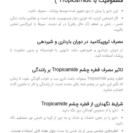
مسمومیت با Tropicamide )
این دارو را بیش از دوز تجویز شده توسط پزشک ، مصرف نکنید.
اگر احساس کردید که فردی دچار مسمومیت شده است و علائمی مانند تنگی
نفس ، غش و ضعف (از حال رفتن) در او دیدید، سریعاً با اورژانس تماس
بگیرید.
مصرف تروپیکامید در دوران بارداری و شیردهی
در دوران بارداری و شیردهی، نباید دارویی را خودسرانه و بدون مشورت با
پزشک استفاده کنید.
تاثیر مصرف قطره چشم Tropicamide بر رانندگی
قطره چشم Tropicamide می‎تواند باعث تاری دید و خواب آلودگی شود، تا زمانی
که تأثیر این دارو در چشم شما باقی مانده است، از رانندگی و کار با ماشین آلات
اجتناب نمایید.
شرایط نگهداری از قطره چشم Tropicamide
دارو را از دسترس کودکان دور نگه دارید.
دارو را در جایی خشک و خنک و به دور از گرما و تابش نور مستقیم نگه‌
دارید.
قطره‌های چشمی پس از باز شدن به مدت چهار هفته قابل استفاده هستند.