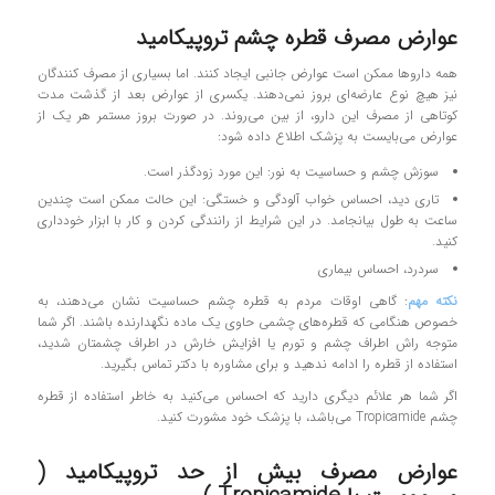
عوارض مصرف قطره چشم تروپیکامید
همه داروها ممکن است عوارض جانبی ایجاد کنند. اما بسیاری از مصرف‌ کنندگان
نیز هیچ نوع عارضه‌ای بروز نمی‌دهند. یکسری از عوارض بعد از گذشت مدت
کوتاهی از مصرف این دارو، از بین می‌روند. در صورت بروز مستمر هر یک از
عوارض می‌بایست به پزشک اطلاع داده شود:
سوزش چشم و حساسیت به نور: این مورد زودگذر است.
تاری دید، احساس خواب آلودگی و خستگی: این حالت ممکن است چندین
ساعت به طول بیانجامد. در این شرایط از رانندگی کردن و کار با ابزار خودداری
کنید.
سردرد، احساس بیماری
نکته مهم
: گاهی اوقات مردم به قطره چشم حساسیت نشان می‌دهند، به‌
خصوص هنگامی‌ که قطره‌های چشمی حاوی یک ماده نگهدارنده باشند. اگر شما
متوجه راش اطراف چشم و تورم یا افزایش خارش در اطراف چشمتان شدید،
استفاده از قطره را ادامه ندهید و برای مشاوره با دکتر تماس بگیرید.
اگر شما هر علائم دیگری دارید که احساس می‌کنید به خاطر استفاده از قطره
چشم Tropicamide می‌باشد، با پزشک خود مشورت کنید.
عوارض مصرف بیش از حد تروپیکامید (