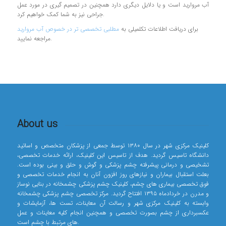
آب مرواريد است و يا دلایل ديگري دارد همچنین در تصميم گيري در مورد عمل
جراحي نيز به شما كمك خواهیم کرد.
برای دریافت اطلاعات تکلمیلی به
مطلبی تخصصی تر در خصوص آب مروارید
مراجعه نمایید.
About us
کلینیک مرکزی شهر در سال ۱۳۸۰ توسط جمعی از پزشکان متخصص و اساتید
دانشگاه تاسیس گردید. هدف از تاسیس این کلینیک، ارائه خدمات تخصصی،
تشخیصی و درمانی پیشرفته چشم پزشکی و گوش و حلق و بینی بوده است.
بعلت استقبال بیماران و نیازهای روز افزون آنان به انجام خدمات تخصصی و
فوق تخصصی بیماری های چشم، کلینیک چشم پزشکی چشمخانه در بنایی نوساز
و مدرن در خردادماه ۱۳۹۵ افتتاح گردید. مرکز تخصصی چشم پزشکی چشمخانه
وابسته به کلینیک مرکزی شهر و رسالت آن معاینات، تست ها، آزمایشات و
عکسبرداری از چشم بصورت تخصصی و همچنین انجام کلیه معاینات و عمل
های مرتبط با چشم است.