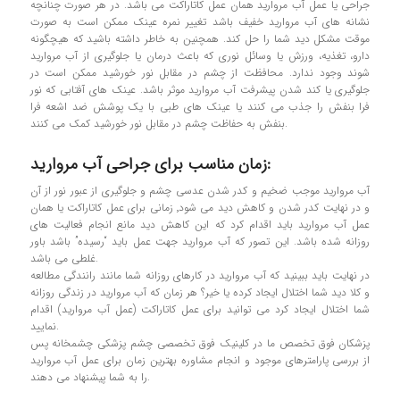
جراحی یا عمل آب مروارید همان عمل کاتاراکت می باشد. در هر صورت چنانچه
نشانه های آب مرواريد خفيف باشد تغيير نمره عينك ممکن است به صورت
موقت مشكل دید شما را حل کند. همچنین به خاطر داشته باشید که هيچگونه
دارو، تغذيه، ورزش يا وسائل نوري كه باعث درمان يا جلوگيري از آب مرواريد
شوند وجود ندارد. محافظت از چشم در مقابل نور خورشيد ممكن است در
جلوگيري يا كند شدن پيشرفت آب مرواريد موثر باشد. عينك هاي آفتابي كه نور
فرا بنفش را جذب مي كنند يا عينك هاي طبي با يك پوشش ضد اشعه فرا
بنفش به حفاظت چشم در مقابل نور خورشید کمک می کنند.
زمان مناسب برای جراحی آب مروارید:
آب مروارید موجب ضخیم و کدر شدن عدسی چشم و جلوگیری از عبور نور از آن
و در نهایت کدر شدن و کاهش دید می شود٬ زمانی برای عمل کاتاراکت یا همان
عمل آب مرواريد باید اقدام کرد که این کاهش دید مانع انجام فعاليت هاي
روزانه شده باشد. اين تصور که آب مرواريد جهت عمل باید “رسيده” باشد باور
غلطی می باشد.
در نهایت باید ببینید که آب مروارید در کارهای روزانه شما مانند رانندگی مطالعه
و کلا دید شما اختلال ایجاد کرده یا خیر؟ هر زمان که آب مروارید در زندگی روزانه
شما اختلال ایجاد کرد می توانید برای عمل کاتاراکت (عمل آب مروارید) اقدام
نمایید.
پزشکان فوق تخصص ما در کلینیک فوق تخصصی چشم پزشکی چشمخانه پس
از بررسی پارامترهای موجود و انجام مشاوره بهترین زمان برای عمل آب مروارید
را به شما پیشنهاد می دهند.