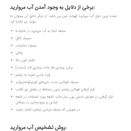
برخی از دلایل به وجود آمدن آب مروارید:
عمده ترین دلیل آب مرواريد کهولت سن می باشد. از دیگر دلایل آن میتوان به
موارد زیر اشاره کرد:
سابقه ابتلا به آب مرواريد در خانواده
مصرف الکل
مصرف دخانیات
چاقی
فشار خون بالا
برخی بیماری ها مانند بیماری قند (ديابت)
وارد شدن ضربه به چشم
مصرف طولاني مدت داروهای کورتیکواستروئید
قرار گرفتن طولانی چشم بدون محافظ در مقابل نور آفتاب
قرار گرفتن در معرض تابش یون­ ساز مانند اشعه مورد استفاده در اشعه
ایکس و پرتودرمانی در سرطان
در صورتی که سابقه جراحی چشم داشته باشید
روش تشخیص آب مرواريد: