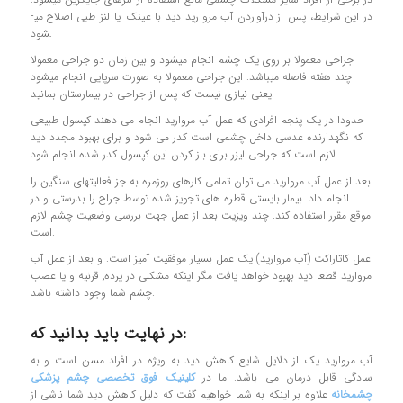
در این شرایط، پس از درآوردن آب مروارید دید با عینک یا لنز طبی اصلاح می­
شود.
جراحی معمولا بر روی یک چشم انجام می­شود و بین زمان دو جراحی معمولا
چند هفته فاصله می­باشد. این جراحی معمولا به صورت سرپایی انجام می­شود
یعنی نیازی نیست که پس از جراحی در بیمارستان بمانید.
حدودا در يك پنجم افرادی كه عمل آب مرواريد انجام می دهند كپسول طبيعي
كه نگهدارنده عدسي داخل چشمي است كدر مي شود و برای بهبود مجدد دید
لازم است که جراحي ليزر براي باز كردن اين كپسول كدر شده انجام شود.
بعد از عمل آب مرواريد مي توان تمامي كارهاي روزمره به جز فعاليتهاي سنگين را
انجام داد. بیمار بايستي قطره هاي تجويز شده توسط جراح را بدرستي و در
موقع مقرر استفاده كند. چند ويزيت بعد از عمل جهت بررسی وضعيت چشم لازم
است.
عمل کاتاراکت (آب مرواريد) يك عمل بسيار موفقيت آميز است. و بعد از عمل آب
مروارید قطعا ديد بهبود خواهد یافت مگر اينكه مشكلي در پرده٬ قرنيه و يا عصب
چشم شما وجود داشته باشد.
در نهایت باید بدانید که:
آب مرواريد یک از دلایل شايع كاهش ديد به ویژه در افراد مسن است و به
سادگی قابل درمان مي باشد. ما در
کلینیک فوق تخصصی چشم پزشکی
چشمخانه
علاوه بر اينكه به شما خواهیم گفت كه دلیل كاهش ديد شما ناشي از