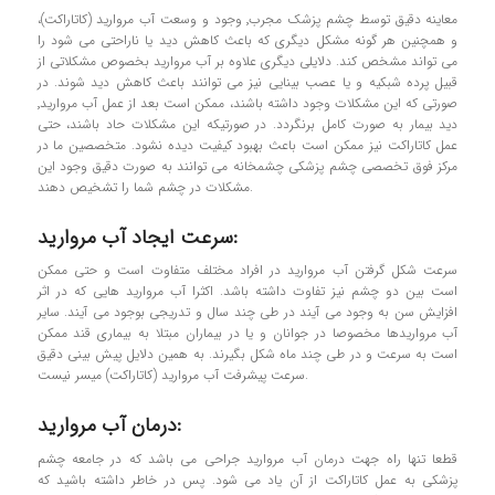
معاينه دقيق توسط چشم پزشك مجرب٬ وجود و وسعت آب مرواريد (کاتاراکت)،
و همچنين هر گونه مشكل ديگري كه باعث كاهش ديد يا ناراحتي مي شود را
می تواند مشخص کند. دلایلی ديگري علاوه بر آب مرواريد بخصوص مشكلاتی از
قبیل پرده شبكيه و يا عصب بينايي نیز می توانند باعث كاهش ديد شوند. در
صورتی که اين مشكلات وجود داشته باشند، ممکن است بعد از عمل آب مرواريد٬
ديد بیمار به صورت كامل برنگردد. در صورتيكه اين مشكلات حاد باشند، حتي
عمل کاتاراکت نيز ممكن است باعث بهبود کیفیت ديده نشود. متخصصین ما در
مرکز فوق تخصصی چشم پزشکی چشمخانه مي توانند به صورت دقیق وجود اين
مشكلات در چشم شما را تشخیص دهند.
سرعت ایجاد آب مروارید:
سرعت شکل گرفتن آب مرواريد در افراد مختلف متفاوت است و حتي ممكن
است بين دو چشم نيز تفاوت داشته باشد. اکثرا آب مرواريد هایی كه در اثر
افزايش سن به وجود می آیند در طي چند سال و تدریجی بوجود مي آيند. ساير
آب مرواريدها مخصوصا در جوانان و يا در بيماران مبتلا به بيماري قند ممكن
است به سرعت و در طي چند ماه شکل بگیرند. به همین دلایل پيش بيني دقيق
سرعت پيشرفت آب مرواريد (کاتاراکت) میسر نیست.
درمان آب مروارید:
قطعا تنها راه جهت درمان آب مرواريد جراحی می باشد که در جامعه چشم
پزشکی به عمل کاتاراکت از آن یاد می شود. پس در خاطر داشته باشید که