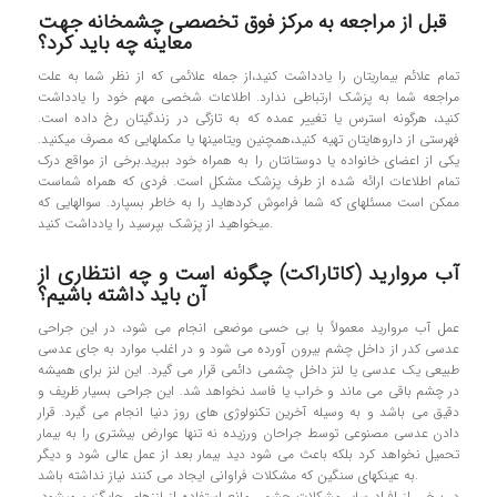
قبل از مراجعه به مرکز فوق تخصصی چشمخانه جهت
معاینه چه باید کرد؟
تمام علائم بیماری­تان را یادداشت کنید،از جمله علائمی که از نظر شما به علت
مراجعه شما به پزشک ارتباطی ندارد. اطلاعات شخصی مهم خود را یادداشت
کنید، هرگونه استرس یا تغییر عمده که به تازگی در زندگی­تان رخ داده است.
فهرستی از داروهای­تان تهیه کنید،همچنین ویتامین­ها یا مکمل­هایی که مصرف می­کنید.
یکی از اعضای خانواده یا دوستان­تان را به همراه خود ببرید.برخی از مواقع درک
تمام اطلاعات ارائه شده از طرف پزشک مشکل است. فردی که همراه شماست
ممکن است مسئله­ای که شما فراموش کرده­اید را به خاطر بسپارد. سوال­هایی که
می­خواهید از پزشک بپرسید را یادداشت کنید.
آب مروارید (کاتاراکت) چگونه است و چه انتظاری از
آن باید داشته باشیم؟
عمل آب مرواريد معمولاً با بي حسي موضعي انجام مي شود، در این جراحی
عدسي كدر از داخل چشم بيرون آورده مي شود و در اغلب موارد به جاي عدسي
طبيعي يك عدسي يا لنز داخل چشمي دائمي قرار می گیرد. اين لنز براي هميشه
در چشم باقي مي ماند و خراب يا فاسد نخواهد شد. اين جراحي بسیار ظریف و
دقیق می باشد و به وسیله آخرین تكنولوژی های روز دنیا انجام مي گیرد. قرار
دادن عدسي مصنوعي توسط جراحان ورزيده نه تنها عوارض بيشتري را به بيمار
تحميل نخواهد كرد بلكه باعث مي شود ديد بيمار بعد از عمل عالی شود و دیگر
به عينكهاي سنگين كه مشكلات فراواني ايجاد مي كنند نياز نداشته باشد.
در برخی از افراد سایر مشکلات چشمی مانع استفاده از لنزهای جایگزین می­شود.