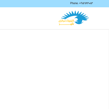
Phone:
+982143083