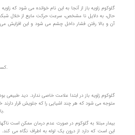
گلوكوم زاويه باز از آنجا به اين نام خوانده مي شود كه زاويه
حال، به دلايل نا مشخص، سرعت حركت مايع از خلال شبك
آن و بالا رفتن فشار داخل چشم مي شود و اين افزايش 
كسانيكه در خانواده شان سابقه اين بيماري وجود دارد.
گلوكوم زاويه باز در ابتدا علامت خاصي ندارد. ديد طبيعي بوده
متوجه مي شود كه هر چند اشيايي را كه جلويش قرار دارند خوب
بايد از گوشه چشم به آنها نگاه كند بخوبي نمي بيند.
بيمار مبتلا به گلوكوم در صورت عدم درمان ممكن است ناگها
اين است كه دارد از درون يك لوله به اطراف نگاه مي كند. 