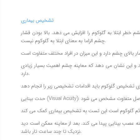
تشخيص بيماري
خطر ابتلا به گلوكوم را افزايش مي دهد. بالا بودن فشار
چشم الزاما به معناي ابتلا به گلوكوم نيست.
لوكوم مبتلا باشد و اين نشان مي دهد كه معاينه چشم اهميت بسيار زيادي
دارد.
 عصب بينايي پيدا مي كند. بعد از معاينه ممكن است ديد
نزديك تا چند ساعت تار باشد.