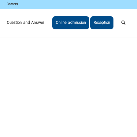
Careers
Question and Answer
Online admission
Reception