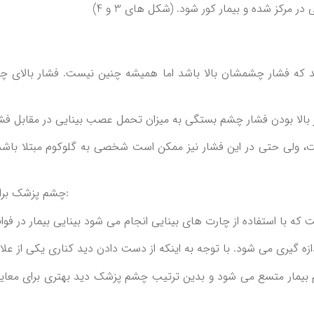
در مركز شده و بيمار كور شود. (شكل هاي 3 و 4)
 كه فشار چشمشان بالا باشد اما هميشه چنين نيست. فشار بالاي چشم 
لاٌ بين 12 تا 21 ميلي متر جيوه است، ولي حتي در اين فشار نيز ممكن است شخصي به گ
چشم پزشك براي تشخيص گلوكوم بايد اقدامات تشخيصي زير را انجام دهد:
 بيمار متسع مي شود و بدين ترتيب چشم پزشك ديد بهتري براي معاينه