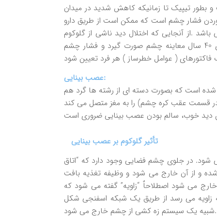
 و بطور تیپیک تا زمانیکه کاهش شدید در میدان
ن آوردن فشار چشم است که ممکن است از طریق دارو
 باشد .از آنجایی که اختلال دید ناشی از گلوکوم
غیرقابل برگشت می باشد توصیه میشود در تمام افراد بالای 40 سال معاینه چشم صورت گیرد و فشار چشم
عصب بينايي:
شده است كه بصورت دسته اي از رشته ها گرد هم
در قسمت عقب كره چشم) را به مغز متصل مي كند
تأثير گلوكوم بر عصب بينايي
ي شود. در جلوي چشم فضايي وجود دارد كه “اتاق
 شده و از آن خارج مي شود و وظيفه تغذيه بافت
 خارج مي شود اصطلاحاٌ “زاويه” گفته مي شود كه
 (شكل 2). زماني كه مايع به زاويه مي رسد از طريق يك شبكه اسفنجي شكل
شبيه يك سيستم زه كشي از چشم خارج مي شود.