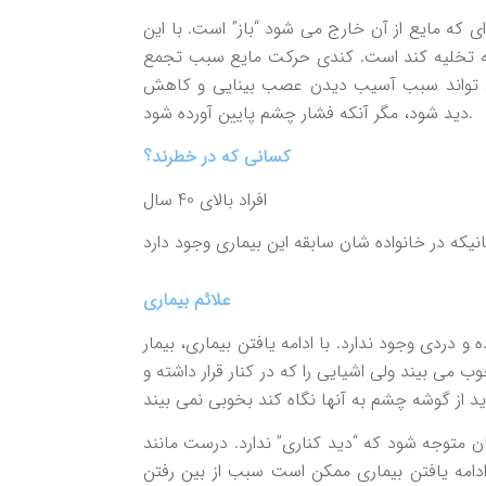
 اي كه مايع از آن خارج مي شود “باز” است. با اين
ه تخليه كند است. كندي حركت مايع سبب تجمع
مي تواند سبب آسيب ديدن عصب بينايي و كاهش
ديد شود، مگر آنكه فشار چشم پايين آورده شود.
كساني كه در خطرند؟
افراد بالاي 40 سال
علائم بيماري
 و دردي وجود ندارد. با ادامه يافتن بيماري، بيمار
 مي بيند ولي اشيايي را كه در كنار قرار داشته و
ن متوجه شود كه “ديد كناري” ندارد. درست مانند
ادامه يافتن بيماري ممكن است سبب از بين رفتن