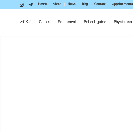
Home
About
News
Blog
Contact
Appointments
Physicians
Patient guide
Equipment
Clinics
امکانات