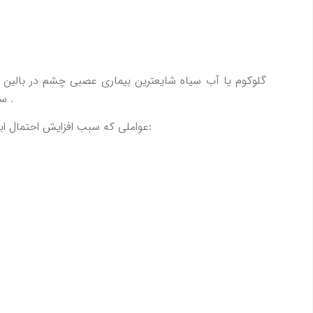
گلوکوم یا آب سیاه شایعترین بیماری عصبی چشم در بالین
سبب آسیب غیرقابل برگشت به عصب چشم میشود .
عواملی که سبب افزایش احتمال ابتلا به گلوکوم میشود ( رسیک فاکتورها ) عبارتند از: