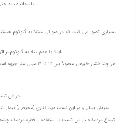
باقيمانده ديد حتي 
بسياري تصور مي كنند كه در صورتي مبتلا به گلوكوم هستند
ابتلا يا عدم ابتلا به گلوكوم بر اثر بالا بودن فشار چشم بستگي به ميزان تحمل عصب بينايي در مقابل فشار بالاي چشم دارد و اين ميزان در افراد مختلف متفاوت است.
هر چند فشار طبيعي معمو
حدت بينايي (Visual Acuity): در اين تست كه با استفاده از چارت هاي بينايي انجام مي شود بينايي بيمار در فواصل متفاوت مشخص مي شود.
ميدان بينايي: در اين تست ديد كناري (محيطي) بيمار اندازه گيري مي شود. با توجه به اينكه از دست دادن ديد كناري يكي از علائم گلوكوم است اين تست به تشخيص بيماري كمك مي كند.
اتساع مردمك: در اين تست با استفاده از قطره مردمك چشم