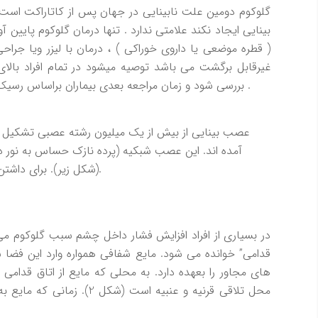
گلوکوم دومین علت نابینایی در جهان پس از کاتاراکت است
بینایی ایجاد نکند علامتی ندارد . تنها درمان گلوکوم پایی
( قطره موضعی یا داروی خوراکی ) ، درمان با لیزر ویا جراحی
بررسی شود و زمان مراجعه بعدی بیماران براساس رسیک فاکتورهای ( عوامل خطرساز ) هر فرد تعیین شود .
عصب بينايي از بيش از يك ميليون رشته عصبي تشكيل 
آمده اند. اين عصب شبكيه (پرده نازك حساس به نور 
(شكل زير). براي داشتن ديد خوب، سالم بودن عصب بينايي ضروري است.
در بسياري از افراد افزايش فشار داخل چشم سبب گلوكوم م
قدامي” خوانده مي شود. مايع شفافي همواره وارد اين فضا
هاي مجاور را بعهده دارد. به محلي كه مايع از اتاق قدامي
محل تلاقي قرنيه و عنبيه است