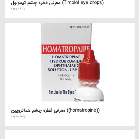
معرفی قطره چشم تیمولول (Timolol eye drops)
2020-09-10
معرفی قطره چشم هماتروپین ((homatropine))
2020-09-07