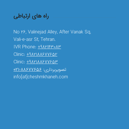
راه های ارتباطی
No 26, Valinejad Alley, After Vanak Sq,
Vali-e-asr St, Tehran.
IVR Phone:
+982143083
Clinic:
+982188677652
Clinic:
+982188677653
تصویربرداری:
۸۸۶۷۷۶۵۶-۰۲۱
info[at]cheshmkhaneh.com