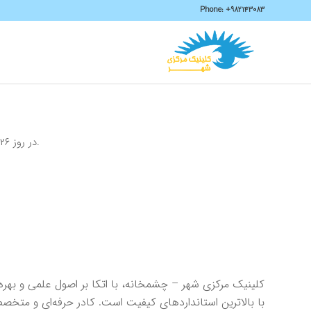
Phone:
+982143083
در روز ۱۴۰۳/۵/۲۶ جلسه آموزشی پرسنل با موضوع ارتباط، انواع راههای ارتباطی و تاثیر آن بر رفتار در محل کلینیک چشم پزشکی چشمخانه برگزار شد.
کلینیک مرکزی شهر – چشمخانه، با اتکا بر اصول علمی و بهره
با بالاترین استانداردهای کیفیت است. کادر حرفه‌ای و متخ