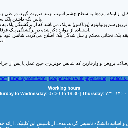
 قبل از اینکه مژه‌ها به سطح چشم آسیب بزنند صورت گیرد. در ط
پایین نگه داشتن پلک به سمت پایین استفاده می‌شود که بطور موقت علائم را تسکین می‌دهد.
استفاده از موارد ذکر شده در برگشتگی پلک فوقانی موثر نبوده و در صورت درگیری این پلک درمان فقط جراحی است.
 معمولاً تحت بی‌حسی موضعی انجام شده و طی حدود ۴۵ دقیقه پلک تحتانی محکم و شل شدگی پلک اص
اصلاح وضعیت پلک معمولاً روش‌های جراحی دیگری بکار گرفته می‌شود.
لوفناک، بروفن و وارفارین که شانس خونریزی حین عمل یا پس از جراحی
act
|
Employment form
|
Cooperation with physicians
|
Critics 
Working hours
۱۴
Thursday:
07:30 To 19:30 |
turday to Wednesday:
جمعی از پزشکان متخصص و اساتید دانشگاه تاسیس گردید. هدف از تاسیس این ک