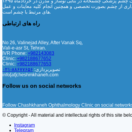
حلق و بینی بوده است. بعلت استقبال بیماران و نیازهای روز افزون آنان به انجام خدمات تخصصی و فوق تخصصی بیماری های چشم، کلینیک چشم پزشکی چشمخانه در بنایی نوساز و مدرن در خردادماه ۱۳۹۵
اری از چشم بصورت تخصصی و همچنین انجام کلیه معاینات و عمل
های مرتبط با چشم است.
راه های ارتباطی
No 26, Valinejad Alley, After Vanak Sq,
Vali-e-asr St, Tehran.
IVR Phone:
+982143083
Clinic:
+982188677652
Clinic:
+982188677653
تصویربرداری:
۸۸۶۷۷۶۵۶-۰۲۱
info[at]cheshmkhaneh.com
Follow us on social networks
Follow Chashkhaneh Ophthalmology Clinic on social networks a
© Copyright - All material and intellectual rights of this sit
Instagram
Telegram