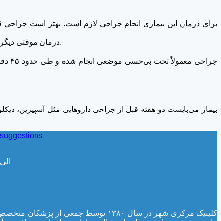
برای درمان این بیماری انجام جراحی لازم است. بهتر است جراحی
درمان موقتی دیگر تزریق سم بوتولینوم (بوتاکس) به پلک می‌باشد که از برگشتگی پلک به داخل چشم جلوگیری می‌کند. این درمان به مدت ۲ تا ۳ ماه موثر است.
جراحی
بیمار می‌بایست دو هفته قبل از جراحی داروهایی مثل آسپیرین، دیک
& suggestions
۷:۳۰ الی :۰۰
کلینیک مرکزی شهر در سال ۱۳۸۰ توسط 