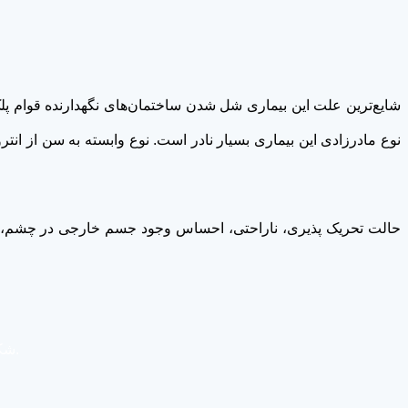
شایع‌ترین علت این بیماری شل شدن ساختمان‌های نگهدارنده قوام پلک
نوع مادرزادی این بیماری بسیار نادر است. نوع وابسته به سن از انت
حالت تحریک پذیری، ناراحتی، احساس وجود جسم خارجی در چشم، 
شکل 1: انتروپیون یا برگشتگی پلک به داخل؛ تماس مژه‌ها و لبه پلک با سطح چشم موجب تحریک پذیری، قرمزی و اشكريزش از چشم می‌گردد.