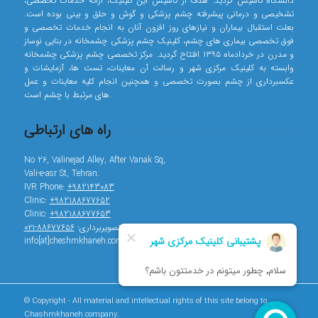
دانشگاه تاسیس گردید. هدف از تاسیس این کلینیک، ارائه خدمات تخصصی،
تشخیصی و درمانی پیشرفته چشم پزشکی و گوش و حلق و بینی بوده است.
بعلت استقبال بیماران و نیازهای روز افزون آنان به انجام خدمات تخصصی و
فوق تخصصی بیماری های چشم، کلینیک چشم پزشکی چشمخانه در بنایی نوساز
و مدرن در خردادماه ۱۳۹۵ افتتاح گردید. مرکز تخصصی چشم پزشکی چشمخانه
وابسته به کلینیک مرکزی شهر و رسالت آن معاینات، تست ها، آزمایشات و
عکسبرداری از چشم بصورت تخصصی و همچنین انجام کلیه معاینات و عمل
های مرتبط با چشم است.
راه های ارتباطی
No 26, Valinejad Alley, After Vanak Sq,
Vali-e-asr St, Tehran.
IVR Phone:
+982143083
Clinic:
+982188677652
Clinic:
+982188677653
تصویربرداری:
۸۸۶۷۷۶۵۶-۰۲۱
info[at]cheshmkhaneh.com
© Copyright - All material and intellectual rights of this site belong to
Chashmkhaneh company.