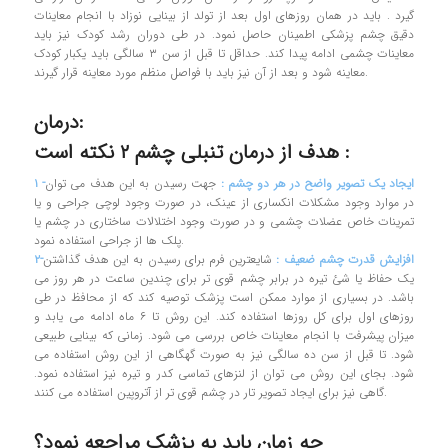
گیرد . باید در همان روزهای اول بعد از تولد از بینایی نوزاد با انجام معاینات
دقیق چشم پزشکی اطمینان حاصل نمود. در طی دوران رشد کودک نیز باید
معاینات چشمی ادامه پیدا کند. حداقل تا قبل از سن ۳ سالگی باید یکبار کودک
معاینه شود و بعد از آن نیز باید با فواصل منظم مورد معاینه قرار گیرند.
درمان:
هدف از درمان تنبلی چشم ۲ نکته است :
۱ -ایجاد یک تصویر واضح در هر دو چشم :
جهت رسیدن به این هدف می توان
در موارد وجود مشکلات انکساری از عینک، در صورت وجود لوچی جراحی و یا
تمرینات خاص عضلات چشمی و در صورت وجود اختلالات ساختاری در چشم یا
پلک ها از جراحی استفاده نمود.
۲-افزایش قدرت چشم ضعیف :
شایعترین فرم برای رسیدن به این هدف گذاشتن
یک حفاظ یا شئ تیره در برابر چشم قوی تر برای چندین ساعت در هر روز می
باشد. در بسیاری از موارد ممکن است پزشک توصیه کند که از محافظ در طی
روزهای اول برای کل روزها استفاده کند. این روش تا ۶ ماه ادامه می یابد و
میزان پیشرفت با انجام معاینات خاص بررسی می شود. زمانی که بینایی طبیعی
شود. تا قبل از سن ده سالگی نیز به صورت گهگاهی از این روش استفاده می
شود. بجای این روش می توان از لنزهای تماسی کدر و تیره نیز استفاده نمود.
گاهی نیز برای ایجاد تصویر تار در چشم قوی تر از آتروپین استفاده می کنند.
چه زمان باید به پزشک مراجعه نمود؟