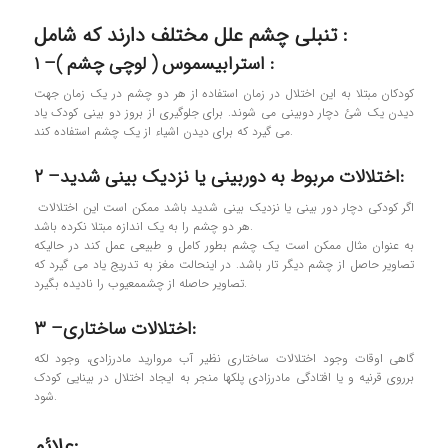
تنبلی چشم علل مختلف دارند که شامل :
۱ –استرابیسموس ( لوچی چشم ) :
کودکان مبتلا به این اختلال در زمان استفاده از هر دو چشم در یک زمان جهت
دیدن یک شئ دچار دوبینی می شوند. برای جلوگیری از بروز دو بینی کودک یاد
می گیرد که برای دیدن اشیاء از یک چشم استفاده کند.
۲ –اختلالات مربوط به دوربینی یا نزدیک بینی شدید:
اگر کودکی دچار دور بینی یا نزدیک بینی شدید باشد ممکن است این اختلالات
هر دو چشم را به یک اندازه مبتلا نکرده باشد.
به عنوان مثال ممکن است یک چشم بطور کامل و طبیعی عمل کند در حالیکه
تصاویر حاصل از چشم دیگر تار باشد. در اینحالت مغز به تدریج یاد می گیرد که
تصاویر حاصله از چشممعیوب را نادیده بگیرد.
۳ –اختلالات ساختاری:
گاهی اوقات وجود اختلالات ساختاری نظیر آب مروارید مادرزادی، وجود لکه
برروی قرنیه و یا افتادگی مادرزادی پلکها منجر به ایجاد اختلال در بینایی کودک
شود.
علائم: