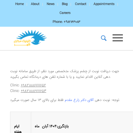
Home
About
News
Blog
Contact
Appointments
Careers
Phone:
+982143083
جهت دریافت نوبت از چشم پزشک متخصص مورد نظر، از طریق سامانه نوبت
دهی آنلاین اقدام نمایید و یا با شماره تلفن های درمانگاه تماس بگیرید.
Clinic:
+982188677652
Clinic:
+982188677653
فقط برای بالای ۱۳ سال صورت میگیرد.
توجه: نوبت دهی
آقای دکتر زارع مقدم
کان درمانگاه بازنگری:1404
آبان
ماه
ایام
هفته