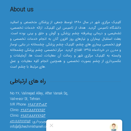
About us
کلینیک مرکزی شهر در سال ۱۳۸۰ توسط جمعی از پزشکان متخصص و اساتید
دانشگاه تاسیس گردید. هدف از تاسیس این کلینیک، ارائه خدمات تخصصی،
تشخیصی و درمانی پیشرفته چشم پزشکی و گوش و حلق و بینی بوده است.
بعلت استقبال بیماران و نیازهای روز افزون آنان به انجام خدمات تخصصی و
فوق تخصصی بیماری های چشم، کلینیک چشم پزشکی چشمخانه در بنایی نوساز
و مدرن در خردادماه ۱۳۹۵ افتتاح گردید. مرکز تخصصی چشم پزشکی چشمخانه
وابسته به کلینیک مرکزی شهر و رسالت آن معاینات، تست ها، آزمایشات و
عکسبرداری از چشم بصورت تخصصی و همچنین انجام کلیه معاینات و عمل
های مرتبط با چشم است.
راه های ارتباطی
No 26, Valinejad Alley, After Vanak Sq,
Vali-e-asr St, Tehran.
IVR Phone:
+982143083
Clinic:
+982188677652
Clinic:
+982188677653
تصویربرداری:
۸۸۶۷۷۶۵۶-۰۲۱
info[at]cheshmkhaneh.com