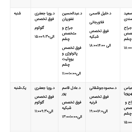
سعید
د.خلیل قاسمی
د.عبدالحسین
د.رویا جعفری
شنبه
مندی
غفوریان
فوق تخصص
فلاورجانی
جراح
جراح و
گلوکوم
فوق تخصص
خصص
متخصص
شبکیه
15:00الی9:30
چشم
چشم
18:00الی 14:00
فوق تخصص
پاتولوژی و
یووِئیت
چشم
11:00الی10:00
عباس
د.محمودجوشقانی
د.عادل قاسم
د.رویا جعفری
یک‌شنبه
رپویا
پور
فوق تخصص
فوق تخصص
جراح و
قرنیه
فوق تخصص
گلوکوم
صص
شبکیه
19:00الی16:0
11:00الی9:30
چشم
13:00الی10:00