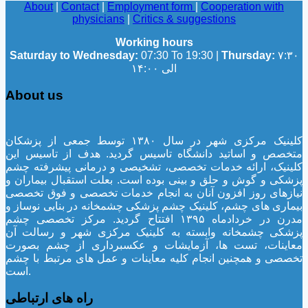
About
|
Contact
|
Employment form
|
Cooperation with
physicians
|
Critics & suggestions
Working hours
Saturday to Wednesday:
07:30 To 19:30 |
Thursday:
۷:۳۰
الی ۱۴:۰۰
About us
کلینیک مرکزی شهر در سال ۱۳۸۰ توسط جمعی از پزشکان
متخصص و اساتید دانشگاه تاسیس گردید. هدف از تاسیس این
کلینیک، ارائه خدمات تخصصی، تشخیصی و درمانی پیشرفته چشم
پزشکی و گوش و حلق و بینی بوده است. بعلت استقبال بیماران و
نیازهای روز افزون آنان به انجام خدمات تخصصی و فوق تخصصی
بیماری های چشم، کلینیک چشم پزشکی چشمخانه در بنایی نوساز و
مدرن در خردادماه ۱۳۹۵ افتتاح گردید. مرکز تخصصی چشم
پزشکی چشمخانه وابسته به کلینیک مرکزی شهر و رسالت آن
معاینات، تست ها، آزمایشات و عکسبرداری از چشم بصورت
تخصصی و همچنین انجام کلیه معاینات و عمل های مرتبط با چشم
است.
راه های ارتباطی