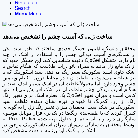
Reception
Search
Menu
Menu
ساخت ژلی که آسیب چشم را تشخیص می‌دهد
محققان دانشگاه ایلینویز حسگر جدیدی ساختند که قادر است یکی
از نشانگر‌های آسیب دیدگی چشم را با استفاده از اشک در چند
دقیقه شناسایی کند. این حسگر جدید که OjoGel نام دارد، متشکل
از یک مایع ژل مانند به همراه نانو ذرات طلاست که هنگام تماس با
اشک حاوی اسید اسکوربیک تغییر رنگ می‌دهد. اسید اسکوربیک که با
نام ویتامین C. نیز شناخته می‌شود، با غلظت زیاد در مخاط درون
چشم وجود دارد، اما معمولاً غلظت آن در اشک بسیار اندک است و
هنگام آسیب دیدگی چشم غلظت آن در اشک افزایش می‌یابد. تنها
یک قطره اشک برای تغییر رنگ OjoGel کافی است و میزان تغییر
رنگ از زرد کمرنگ تا قهوه‌ای تیره نشان دهنده غلظت اسید
اسکوربیک در اشک است. محققان میزان تغییر رنگ ژل را به گونه‌ای
کنترل کردند که با طبقه‌بندی رنگ‌ها در یک نرم‌افزار موبایل موسوم
به Pixel Picker سازگاری دارد و با استفاده از جداول تهیه شده
توسط محققان به سادگی می‌توان میزان اسیداسکوربیک موجود در
اشک را با کمک این برنامه به دقت مشخص کرد.