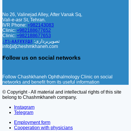
No 26, Valinejad Alley, After Vanak Sq,
Vali-e-asr St, Tehran.
IVR Phone:
+982143083
Clinic:
+982188677652
Clinic:
+982188677653
تصویربرداری:
۸۸۶۷۷۶۵۶-۰۲۱
info[at]cheshmkhaneh.com
Follow us on social networks
Follow Chashkhaneh Ophthalmology Clinic on social
networks and benefit from its useful information
© Copyright - All material and intellectual rights of this site
belong to Chashmkhaneh company.
Instagram
Telegram
Employment form
Cooperation with physicians