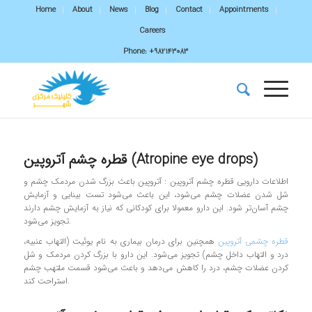
Home
About
News
Blog
Contact
Appointments
Careers
Phone:
+982143083
قطره چشم آتروپین (Atropine eye drops)
اطلاعات دارویی قطره چشم آتروپین : آتروپین باعث بزرگ شدن مردمک چشم و
شل شدن عضلات چشم می‌شود، این باعث می‌شود تست بینایی و آزمایش
چشم آسان‌تر شود. این دارو معمولا برای کودکانی که نیاز به آزمایش چشم دارند
تجویز می‌شود.
قطره چشمی آتروپین
همچنین برای درمان بیماری به نام یوئیت (التهاب عنبیه،
درد و التهاب داخل چشم) تجویز می‌شود. این دارو با بزرگ کردن مردمک و شل
کردن عضلات چشم، درد را کاهش می‌دهد و باعث می‌شود قسمت ملتهب چشم
استراحت کند.