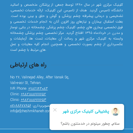
کلینیک مرکزی شهر در سال ۱۳۸۰ توسط جمعی از پزشکان متخصص و اساتید
دانشگاه تاسیس گردید. هدف از تاسیس این کلینیک، ارائه خدمات تخصصی،
تشخیصی و درمانی پیشرفته چشم پزشکی و گوش و حلق و بینی بوده است.
بعلت استقبال بیماران و نیازهای روز افزون آنان به انجام خدمات تخصصی و
فوق تخصصی بیماری های چشم، کلینیک چشم پزشکی چشمخانه در بنایی نوساز
و مدرن در خردادماه ۱۳۹۵ افتتاح گردید. مرکز تخصصی چشم پزشکی چشمخانه
وابسته به کلینیک مرکزی شهر و رسالت آن معاینات، تست ها، آزمایشات و
عکسبرداری از چشم بصورت تخصصی و همچنین انجام کلیه معاینات و عمل
های مرتبط با چشم است.
راه های ارتباطی
No 26, Valinejad Alley, After Vanak Sq,
Vali-e-asr St, Tehran.
IVR Phone:
+982143083
Clinic:
+982188677652
Clinic:
+982188677653
تصویربرداری:
۸۸۶۷۷۶۵۶-۰۲۱
info[at]cheshmkhaneh.com