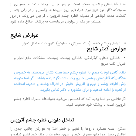
همه قطره‌های چشمی، ممکن است عوارض جانبی ایجاد کنند؛ اما بسیاری از
مصرف‌کنندگان نیز هیچ نوع عارضه‌ای بروز نمی‌دهند. یکسری از عوارض بعد از
گذشت مدت کوتاهی از مصرف قطره چشم آتروپین ، از بین می‌روند. در بروز
مستمر هر یک از عوارض می‌بایست به پزشک اطلاع داده شود.
عوارض شایع
ناراحتی چشم خفیف (مانند سوزش یا خارش)، تاری دید، مشکل تمرکز
عوارض کمتر شایع
خشکی دهان، گرگرفتگی، خشکی پوست، یبوست، مشکلات دفع ادرار و
ضربان قلب سریع
نکته: گاهی اوقات مردم به قطره چشم حساسیت نشان می‌دهند، به‌ خصوص
هنگامی‌که قطره‌های چشمی حاوی یک ماده نگهدارنده باشند. اگر شما متوجه
راش اطراف چشم و تورم یا افزایش خارش در اطراف چشمتان شدید، استفاده
از قطره را ادامه ندهید و برای مشاوره با دکتر تماس بگیرید.
اگر علائمی در شما پدید آمد که احساس می‌کنید به‌واسطه مصرف قطره چشم
آتروپین است با پزشک خود صحبت کنید.
تداخل دارویی قطره چشم آتروپین
ممکن است عملکرد داروها را تغییر و خطر ابتلا به عوارض جانبی جدی را
افزایش دهد. دوز دارو مصرفی خود را بدون مشورت با دکتر خود تغییر نداده و