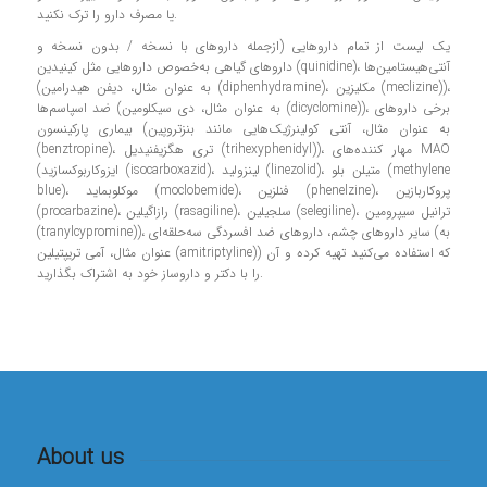
یا مصرف دارو را ترک نکنید.
یک لیست از تمام داروهایی (ازجمله داروهای با نسخه / بدون نسخه و
داروهای گیاهی به‌خصوص داروهایی مثل کینیدین (quinidine)، آنتی‌هیستامین‌ها
(به عنوان مثال، دیفن هیدرامین (diphenhydramine)، مکلیزین (meclizine))،
ضد اسپاسم‌ها (به عنوان مثال، دی سیکلومین (dicyclomine))، برخی داروهای
بیماری پارکینسون (به عنوان مثال، آنتی کولینرژیک‌هایی مانند بنزتروپین
(benztropine)، تری هگزیفنیدیل (trihexyphenidyl))، مهار کننده‌های MAO
(ایزوکاربوکسازید (isocarboxazid)، لینزولید (linezolid)، متیلن بلو (methylene
blue)، موکلوبماید (moclobemide)، فنلزین (phenelzine)، پروکاربازین
(procarbazine)، رازاگیلین (rasagiline)، سلجیلین (selegiline)، ترانیل سیپرومین
(tranylcypromine))، سایر داروهای چشم، داروهای ضد افسردگی سه‌حلقه‌ای (به
عنوان مثال، آمی تریپتیلین (amitriptyline)) که استفاده می‌کنید تهیه کرده و آن
را با دکتر و داروساز خود به اشتراک بگذارید.
About us