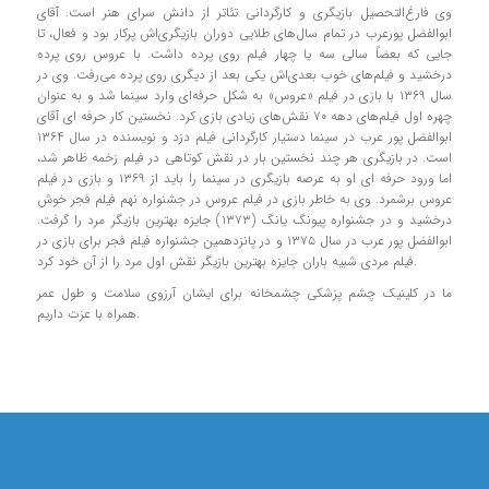
وی فارغ‌التحصیل بازیگری و کارگردانی تئاتر از دانش سرای هنر است. آقای
ابوالفضل پورعرب در تمام سال‌های طلایی دوران بازیگری‌اش پرکار بود و فعال، تا
جایی که بعضاً سالی سه یا چهار فیلم روی پرده داشت. با عروس روی پرده
درخشید و فیلم‌های خوب بعدی‌اش یکی بعد از دیگری روی پرده می‌رفت. وی در
سال ۱۳۶۹ با بازی در فیلم «عروس» به شکل حرفه‌ای وارد سینما شد و به عنوان
چهره اول فیلم‌های دهه ۷۰ نقش‌های زیادی بازی کرد. نخستین کار حرفه ای آقای
ابوالفضل پور عرب در سینما دستیار کارگردانی فیلم دزد و نویسنده در سال ۱۳۶۴
است. در بازیگری هر چند نخستین بار در نقش کوتاهی در فیلم زخمه ظاهر شد،
اما ورود حرفه ای او به عرصه بازیگری در سینما را باید از ۱۳۶۹ و بازی در فیلم
عروس برشمرد. وی به خاطر بازی در فیلم عروس در جشنواره نهم فیلم فجر خوش
درخشید و در جشنواره پیونگ یانگ (۱۳۷۳) جایزه بهترین بازیگر مرد را گرفت.
ابوالفضل پور عرب در سال ۱۳۷۵ و در پانزدهمین جشنواره فیلم فجر برای بازی در
فیلم مردی شبیه باران جایزه بهترین بازیگر نقش اول مرد را از آن خود کرد.
ما در کلینیک چشم پزشکی چشمخانه برای ایشان آرزوی سلامت و طول عمر
همراه با عزت داریم.