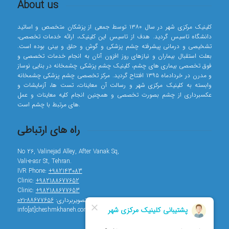
About us
کلینیک مرکزی شهر در سال ۱۳۸۰ توسط جمعی از پزشکان متخصص و اساتید
دانشگاه تاسیس گردید. هدف از تاسیس این کلینیک، ارائه خدمات تخصصی،
تشخیصی و درمانی پیشرفته چشم پزشکی و گوش و حلق و بینی بوده است.
بعلت استقبال بیماران و نیازهای روز افزون آنان به انجام خدمات تخصصی و
فوق تخصصی بیماری های چشم، کلینیک چشم پزشکی چشمخانه در بنایی نوساز
و مدرن در خردادماه ۱۳۹۵ افتتاح گردید. مرکز تخصصی چشم پزشکی چشمخانه
وابسته به کلینیک مرکزی شهر و رسالت آن معاینات، تست ها، آزمایشات و
عکسبرداری از چشم بصورت تخصصی و همچنین انجام کلیه معاینات و عمل
های مرتبط با چشم است.
راه های ارتباطی
No 26, Valinejad Alley, After Vanak Sq,
Vali-e-asr St, Tehran.
IVR Phone:
+982143083
Clinic:
+982188677652
Clinic:
+982188677653
تصویربرداری:
۸۸۶۷۷۶۵۶-۰۲۱
info[at]cheshmkhaneh.com