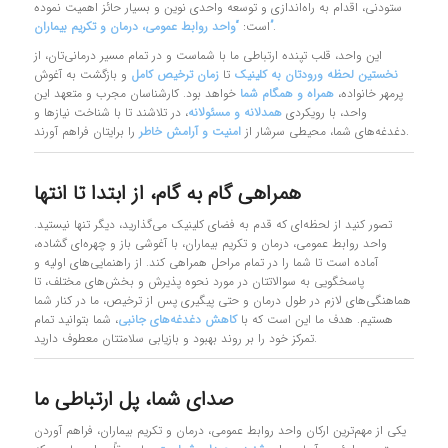
ستودنی، اقدام به راه‌اندازی و توسعه واحدی نوین و بسیار حائز اهمیت نموده
.
“واحد روابط عمومی، درمان و تکریم بیماران”
است:
این واحد، قلب تپنده ارتباطی ما با شماست و در تمام مسیر درمانی‌تان، از
نخستین لحظه ورودتان به کلینیک
تا
زمان ترخیص کامل
و بازگشت به آغوش
پرمهر خانواده،
همراه و همگام شما
خواهد بود. کارشناسان مجرب و متعهد این
واحد، با رویکردی
همدلانه و مسئولانه
، در تلاشند تا با شناخت نیازها و
را برایتان فراهم آورند.
دغدغه‌های شما، محیطی سرشار از
امنیت و آرامش خاطر
همراهی گام به گام، از ابتدا تا انتها
تصور کنید از لحظه‌ای که قدم به فضای کلینیک می‌گذارید، دیگر تنها نیستید.
واحد روابط عمومی، درمان و تکریم بیماران، با آغوشی باز و چهره‌ای گشاده،
آماده است تا شما را در تمام مراحل همراهی کند. از راهنمایی‌های اولیه و
پاسخگویی به سوالاتتان در مورد نحوه پذیرش و بخش‌های مختلف، تا
هماهنگی‌های لازم در طول درمان و حتی پیگیری پس از ترخیص، ما در کنار شما
هستیم. هدف ما این است که با
کاهش دغدغه‌های جانبی
، شما بتوانید تمام
تمرکز خود را بر روند بهبود و بازیابی سلامتتان معطوف دارید.
صدای شما، پل ارتباطی ما
یکی از مهم‌ترین ارکان واحد روابط عمومی، درمان و تکریم بیماران، فراهم آوردن