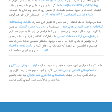
بستری مطمئن و آسان برای
شنیدن صدای شماست.
ما عمیقاً بر این باوریم که
پیشنهادات و انتقادات سازنده شما
، گرانبهاترین راهنما برای ما در مسیر ارتقاء
کیفیت خدمات و بهبود مستمر هستند. از همین رو، در بدو ورودتان به کلینیک،
در اختیارتان قرار خواهد گرفت.
شماره تماسی اختصاصی (۰۹۱۰۳۱۷۲۳۹۴)
شما می‌توانید در هر لحظه از شبانه‌روز، از طریق این شماره،
نظرات، پیشنهادات،
انتقادات، و حتی قدردانی‌های خود
را مستقیماً با
مدیریت محترم کلینیک
در میان
بگذارید. این امکان، فرصتی بی‌نظیر برای شما فراهم می‌آورد تا به طور مستقیم،
در
شکل‌دهی آینده خدمات درمانی
ما مشارکت داشته باشید و ما را در مسیر
ارائه بهترین‌ها یاری کنید. ما با تمام وجود، مشتاق شنیدن نقطه نظرات شما
هستیم و اطمینان می‌دهیم که تک‌تک پیام‌های شما با
دقت، توجه و احترام
بررسی و پیگیری خواهد شد.
کامل
ما در کلینیک مرکزی شهر، همواره خود را متعهد به ارائه
کیفیت درمانی بی‌نظیر
و
خدمت‌رسانی انسانی و مهربانانه
می‌دانیم و امید داریم که با راه‌اندازی این
واحد، گامی بلند در جهت
رضایتمندی حداکثری شما عزیزان
برداشته باشیم.
سلامت و شادکامی شما، آرزوی قلبی ماست.