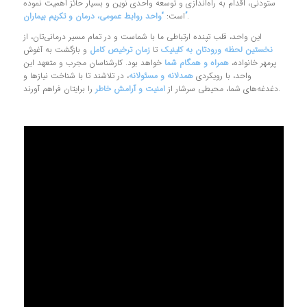
ستودنی، اقدام به راه‌اندازی و توسعه واحدی نوین و بسیار حائز اهمیت نموده
.
“واحد روابط عمومی، درمان و تکریم بیماران”
است:
این واحد، قلب تپنده ارتباطی ما با شماست و در تمام مسیر درمانی‌تان، از
نخستین لحظه ورودتان به کلینیک
تا
زمان ترخیص کامل
و بازگشت به آغوش
پرمهر خانواده،
همراه و همگام شما
خواهد بود. کارشناسان مجرب و متعهد این
واحد، با رویکردی
همدلانه و مسئولانه
، در تلاشند تا با شناخت نیازها و
را برایتان فراهم آورند.
دغدغه‌های شما، محیطی سرشار از
امنیت و آرامش خاطر