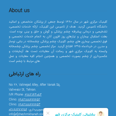
About us
کلینیک مرکزی شهر در سال ۱۳۸۰ توسط جمعی از پزشکان متخصص و اساتید
دانشگاه تاسیس گردید. هدف از تاسیس این کلینیک، ارائه خدمات تخصصی،
تشخیصی و درمانی پیشرفته چشم پزشکی و گوش و حلق و بینی بوده است.
بعلت استقبال بیماران و نیازهای روز افزون آنان به انجام خدمات تخصصی و
فوق تخصصی بیماری های چشم، کلینیک چشم پزشکی چشمخانه در بنایی نوساز
و مدرن در خردادماه ۱۳۹۵ افتتاح گردید. مرکز تخصصی چشم پزشکی چشمخانه
وابسته به کلینیک مرکزی شهر و رسالت آن معاینات، تست ها، آزمایشات و
عکسبرداری از چشم بصورت تخصصی و همچنین انجام کلیه معاینات و عمل
های مرتبط با چشم است.
راه های ارتباطی
No 26, Valinejad Alley, After Vanak Sq,
Vali-e-asr St, Tehran.
IVR Phone:
+982143083
Clinic:
+982188677652
Clinic:
+982188677653
تصویربرداری:
۸۸۶۷۷۶۵۶-۰۲۱
info[at]cheshmkhaneh.com