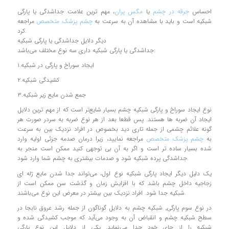
احساس
جرقه‌ در چشم
یا
مگس‌ پران
، مهم ترین علامت جداشدگی یا پارگی
شبکیه است و باید با مشاهده آن به سرعت به
چشم پزشک متخصص
مراجعه
کرد.
دیگر دلایل جداشدگی یا پارگی شبکیه
جداشدگی یا پارگی شبکیه داری سه نوع مختلف می‌باشد:
۱.ایجاد سوراخ و پارگی در شبکیه
۲.کشیدگی شبکیه
۳.جمع شدن مایع زیر شبکیه
نوع ایجاد سوراخ و پارگی شبکیه چشم بسیار شایع‌تر است که از مهم ترین دلایل
ایجاد آن ضربه ‌ها هستند. پس قطعا بعد از هر نوع ضربه به سردر صورت هر
گونه علائم چشمي از جمله تاري ديد بخصوص در افراد نزديك بين به سرعت
به
چشم پزشک متخصص
مراجعه نمایید، زیرا درمان صدمه جزئی اولیه وارد
شده بسیار ساده تر است و اگر به آن بی توجهی کنید ممکن است منجر به
جداشدگی پرده شبکیه شود و صدمات بیشتری به چشم شما وارد شود.
یک دلیل دیگر ایجاد پارگی شبکیه نوع اول، می‌تواند جدا شدن مایع ژله ای
زجاجیه داخل چشم باشد که با افزایش زمان و گذشت سن ممکن است از
شبکیه جدا شود. افراد نزدیک بین بیشتر در معرض این نوع می‌باشند.
در نوع سوم پارگی٬ شبکیه چشم به دلایل گوناگون از جمله رشد عروق نابجا در
سطح شبکیه چشم و انقباض آن به وجود می‌آید که موجب کشیدگی شده و
شبکیه را از جای خود جدا می‌نماید. یکی از دلایل این نوع پارگی