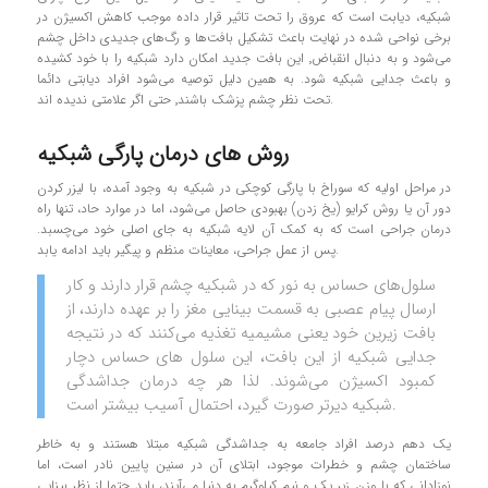
شبکیه، دیابت است که عروق را تحت تاثیر قرار داده موجب کاهش اکسیژن در
برخی نواحی شده در نهایت باعث تشکیل بافت‌ها و رگ‌های جدیدی داخل چشم
می‌شود و به دنبال انقباض٬ این بافت جدید امکان دارد شبکیه را با خود کشیده
و باعث جدایی شبکیه شود. به همین دلیل توصیه می‌شود افراد دیابتی دائما
تحت نظر چشم پزشک باشند٬ حتی اگر علامتی ندیده اند.
روش های درمان پارگی شبکیه
در مراحل اولیه که سوراخ با پارگی کوچکی در شبکیه به وجود آمده، با لیزر کردن
دور آن یا روش کرایو (یخ زدن) بهبودی حاصل می‌شود، اما در موارد حاد، تنها راه
درمان جراحی است که به کمک آن لایه شبکیه به جای اصلی خود می‌چسبد.
پس از عمل جراحی، معاینات منظم و پیگیر باید ادامه یابد.
سلول‌های حساس به نور که در شبکیه چشم قرار دارند و کار
ارسال پیام عصبی به قسمت بینایی مغز را بر عهده دارند، از
بافت زیرین خود یعنی مشیمیه تغذیه می‌کنند که در نتیجه
جدایی شبکیه از این بافت، این سلول های حساس دچار
کمبود اکسیژن می‌شوند. لذا هر چه درمان جداشدگی
شبکیه دیرتر صورت گیرد، احتمال آسیب بیشتر است.
یک دهم درصد افراد جامعه به جداشدگی شبکیه مبتلا هستند و به خاطر
ساختمان چشم و خطرات موجود، ابتلای آن در سنین پایین نادر است، اما
نوزادانی که با وزن زیر یک و نیم کیلوگرم به دنیا می‌‌آیند، باید حتما از نظر بینایی