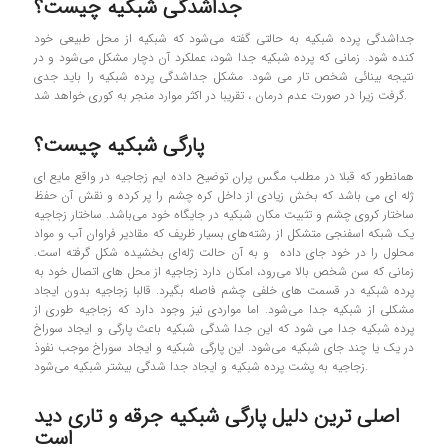
جداشدگی شبکیه چیست؟
جداشدگي پرده شبكيه به حالتی گفته می‌شود که شبکيه از محل طبیعی خود
کنده شود. زماني که پرده شبکيه جدا شود، عملکرد آن دچار مشکل می‌شود و در
نتيجه بينائي شخص تار مي شود. مشكل جداشدگي پرده شبكيه را باید جدی
گرفت زيرا در صورت عدم درمان ، تقريبا در اکثر موارد منجر به كوری خواهد شد.
پارگی شبکیه چیست؟
همانطور که قبلا در مطلب مگس پران توضیح داده ایم زجاجیه در واقع مایع ای
ژله ای می باشد که بخش زیادی از داخل کره چشم را پر کرده و نقش آن حفظ
ساختار کروی چشم و تثبیت مکان شبکیه در جایگاه خود می‌باشد. ساختار زجاجیه
یک شبکه اسفنجی متشکل از رشته‌های بسیار ظریف که مقادیر فراوان آب و مواد
محلول را در خود جای داده و به آن حالت ژله‌ای بخشیده شکل گرفته است.
زمانی که سن شخص بالا می‌رود، امکان دارد زجاجیه از محل هاي اتصال خود به
پرده شبکيه در قسمت هاي خلفي چشم فاصله بگیرد. قالبا زجاجيه بدون ایجاد
مشکلي از شبکیه جدا مي‌شود. اما مواردی نیز وجود دارد که زجاجيه طوري از
پرده شبکيه جدا مي شود كه این جدا شدگی شبکیه باعث پارگي و ایجاد سوراخ
در يک یا چند جاي شبکیه مي‌شود. این پارگی شبکیه و ایجاد سوراخ موجب نفوذ
زجاجیه به پشت پرده شبکیه و ایجاد جدا شدگی بیشتر شبکیه می‌شود.
اصلی ترین دلیل پارگی شبکیه جرقه و تاری دید
است