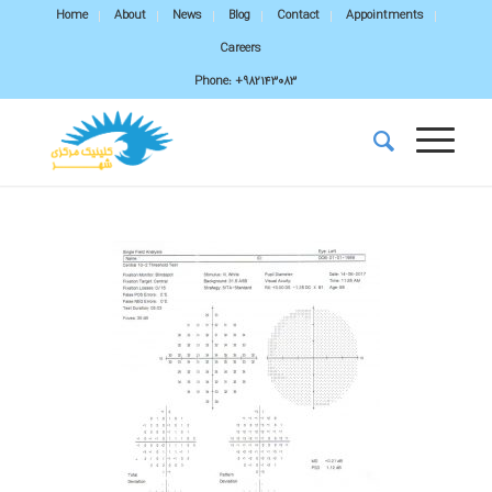
Home
About
News
Blog
Contact
Appointments
Careers
Phone:
+982143083