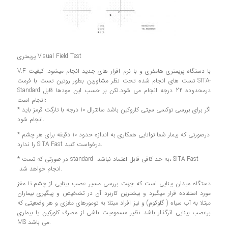
پریمتری Visual Field Test
V.F با دستگاه پریمتری هامفری و با نرم افزار های جدید انجام میشود. کیفیت
تست های انجام شده تحت نظر مشاورین بطور روتین تست با فرمت SITA-
Standard درمحدوده 24 درجه انجام می شود.لکن بر حسب این مودها قابل
انجام است:
* اگر برای بررسی توکسی سیتی کلروکین باشد سانترال 10 درجه با تارگت قرمز باید
انجام شود.
* درصورتی که بیمار شما توانایی همکاری به اندازه حدود 10 دقیقه برای هر چشم
را ندارد SITA Fast درخواست کنید.
* در صورتی که تست standard به حد کافی قابل اعتماد نباشد، SITA Fast
انجام خواهد شد.
دستگاه میدان بینایی است که جهت بررسی مسیر عصب بینایی از چشم تا مغز
مورد استفاده قرار میگیرد و بیشترین کاربرد آن در تشخیص و پیگیری بیماران
مبتلا به آب سیاه ( گلوکوم) و نیز افراد مبتلا به تومورهای مغزی و هر وضعیتی که
برعصب بینایی اثرگذار باشد نظیر مسمومیت ناشی از مصرف کلورکین یا بیماری
MS می باشد.