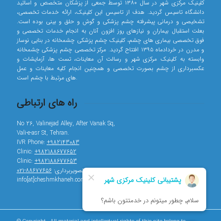
کلینیک مرکزی شهر در سال ۱۳۸۰ توسط جمعی از پزشکان متخصص و اساتید
دانشگاه تاسیس گردید. هدف از تاسیس این کلینیک، ارائه خدمات تخصصی،
تشخیصی و درمانی پیشرفته چشم پزشکی و گوش و حلق و بینی بوده است.
بعلت استقبال بیماران و نیازهای روز افزون آنان به انجام خدمات تخصصی و
فوق تخصصی بیماری های چشم، کلینیک چشم پزشکی چشمخانه در بنایی نوساز
و مدرن در خردادماه ۱۳۹۵ افتتاح گردید. مرکز تخصصی چشم پزشکی چشمخانه
وابسته به کلینیک مرکزی شهر و رسالت آن معاینات، تست ها، آزمایشات و
عکسبرداری از چشم بصورت تخصصی و همچنین انجام کلیه معاینات و عمل
های مرتبط با چشم است.
راه های ارتباطی
No 26, Valinejad Alley, After Vanak Sq,
Vali-e-asr St, Tehran.
IVR Phone:
+982143083
Clinic:
+982188677652
Clinic:
+982188677653
تصویربرداری:
۸۸۶۷۷۶۵۶-۰۲۱
info[at]cheshmkhaneh.com