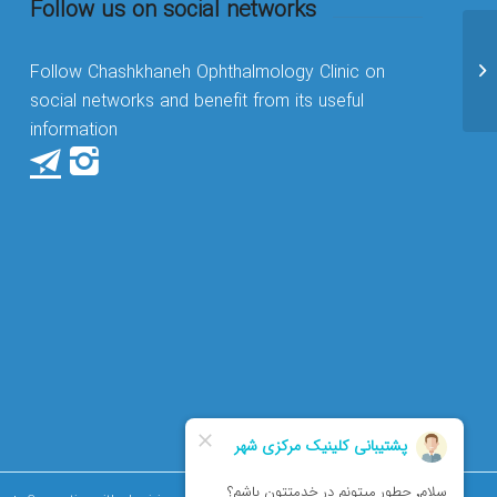
Follow us on social networks
می
Follow Chashkhaneh Ophthalmology Clinic on
social networks and benefit from its useful
information