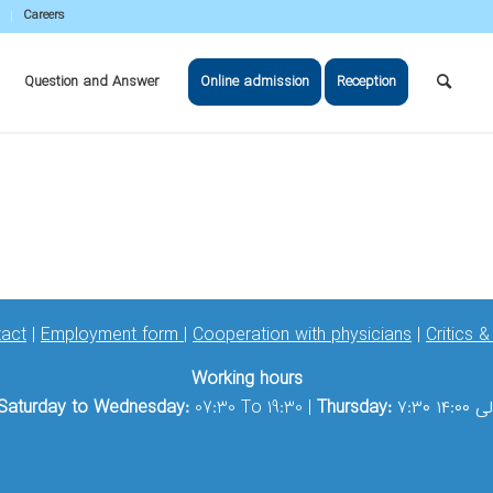
Careers
Question and Answer
Online admission
Reception
act
|
Employment form
|
Cooperation with physicians
|
Critics 
Working hours
Saturday to Wednesday:
07:30 To 19:30 |
Thursday:
۷:۳۰ ی ۱۴:۰۰