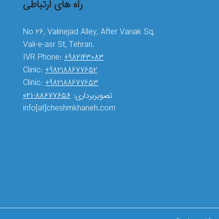
راه های ارتباطی
No 26, Valinejad Alley, After Vanak Sq,
Vali-e-asr St, Tehran.
IVR Phone:
+982143083
Clinic:
+982188677652
Clinic:
+982188677653
۸۸۶۷۷۶۵۶-۰۲۱
تصویربرداری:
info[at]cheshmkhaneh.com