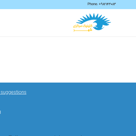
Phone:
+982143083
& suggestions
ال