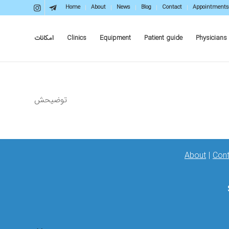
Home
About
News
Blog
Contact
Appointments
امکانات
Clinics
Equipment
Patient guide
Physicians
توضیحش
About
|
Cont