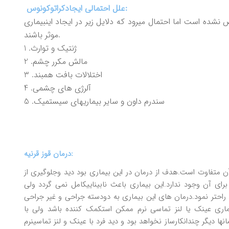
علل احتمالی ايجادکراتوکونوس:
شده است اما احتمال ميرود که دلايل زير در ايجاد اينبيماری
موثر باشند.
1 .ژنتيک و توارث
2 .مالش مکرر چشم
3 .اختلالات بافت همبند
4 .آلرژی های چشمی
5 .سندرم داون و ساير بيماريهای سيستميک
درمان قوز قرنيه:
ن متفاوت است.هدف از درمان در اين بيماری بود ديد وجلوگيری از
ی آن وجود ندارد.اين بيماری باعث نابينايیکامل نمی گردد ولی
راحتر نمود.درمان های اين بيماری به دودسته جراحی و غير جراحی
ماری عينک يا لنز تماسی نرم ممکن استکمک کننده باشد ولی با
ها ديگر چندانکارساز نخواهد بود و ديد فرد با عينک و لنز تماسینرم