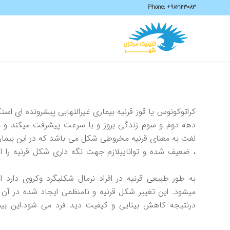
Phone:
+982143083
کراتوکونوس يا قوز قرنيه بيماری غيرالتهابی پيشرونده ای اس
دهه دوم و سوم زندگی بروز و با سرعت پيشرفت میکند و ب
لغت به معنای قرنيه مخروطی شکل می باشد که در اين بيماری
، ضعيف شده و تواناييلازم جهت نگه داری شکل قرنيه را ا
به طور طبيعی قرنيه در افراد نرمال شکلیگرد وکروی دارد ا
میشود. اين تغيير شکل قرنيه و نامنظمی ايجاد شده در آن 
درنتيجه کاهش بينايی و کيفيت ديد فرد می شود.اين بي