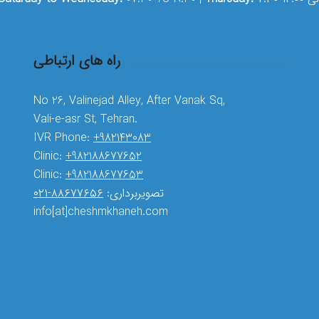
راه های ارتباطی
No 26, Valinejad Alley, After Vanak Sq,
Vali-e-asr St, Tehran.
IVR Phone:
+982143083
Clinic:
+982188677652
Clinic:
+982188677653
تصویربرداری:
۸۸۶۷۷۶۵۶-۰۲۱
info[at]cheshmkhaneh.com