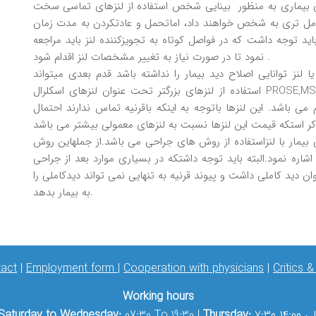
به منظور بينايی شخص استفاده از لنزهای تماسی سختRGPمیباشد. اين لنزها قابليت
 کامل تری به شخص خواهند داد، اماتحمل و عادتکردن به مدت زمان
يد توجه داشت که در فواصل کوتاه به تجويزکننده لنز بايد مراجعه
نمود تا در صورت نياز به تغيير مشخصات لنز اقدام شود .
لنز توانايی اصلاح ديد بيمار را نداشته باشد قدم بعدی میتواند
استفاده از لنزهای بزرگتر تحت عنوان لنزهای اسکلرال PROSE,MSD,CKباشد.اين لنز ها قطر بزرگتری را دارند و راحتی فرد بيشتر
ی باشد. اين لنزها باتوجه به اينکه باقرنيه تماس ندارند احتمال
يمار با لنزاستفاده از روش های جراحی می باشد.از جملهاين روش
شاره نمود.البته بايد توجه داشتکه در بسياری موارد بعد از جراحی
ن ديد کاملی داشت و پيوند قرنيه به تنهايی نمی تواند ديدکاملی را
به بيمار بدهد.
act
|
Employment form
|
Cooperation with physicians
|
Critics 
Working hours
۷: الی ۱۴:۰۰
Thursday:
07:30 To 19:30 |
Saturday to Wednesday: