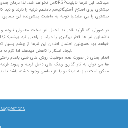
کامل نخواهد شد. لذا درمان بعدی بيماری 
بيشتری برای اصلاح آستيگاتيسم نامنظم قرنيه را دارند و ديد
بيشتری را می طلبد.با توجه به ماهيت پيشرونده اين بيماری با
در صورتی که قرنيه قادر به تحمل لنز سخت معمولی نبوده و يا 
خواهد بود همچنين احتمال افتادن اين لنزها از چشم بسيار کم م
ايجاد اسکار را کاهش ميدهند اما لازم به ذکر استکه قيمت اين لنزها نسبت به لنزهای معمولی بيشتر می باشد.
اقدام بعدی در صورت عدم موفقيت روش های قبلی ياعدم راحتی ب
ها می توان به کار گذاری رينگ های داخل قرنيه و پيوند قرنيه ا
ممکن است نياز به عينک و يا لنز تماسی وجود داشته باشد تا بتوا
& suggestions
۳۰