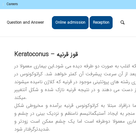
Careers
Question and Answer
Online admission
Reception
ﻗﻮز ﻗﺮﻧﻴﻪ – Keratoconus
تکه اغلب به صورت دو طرفه ديده می شود.اين بيماری معمولا در
عد از آن سرعت پيشرفت آن کمتر خواهد شد. کراتوکونوس در
 رشته های پروتئينی موجود در قرنيه که کلاژن ناميده میشوند
ز دست می دهند و در نتيجه قرنيه نازک شده و شکل آنتغيير
میکند.
ما درافراد مبتلا به کراتوکونوس قرنيه برآمده و مخروطی شکل
منجر به ايجاد آستيگماتيسم نامنظم و نزديک بينی در چشم و
ماری معمولا دوطرفه است اما يک چشم ممکن است زودتر و
شديدترگرفتار شود.