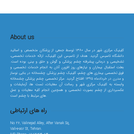
About us
کلینیک مرکزی شهر در سال ۱۳۸۰ توسط جمعی از پزشکان متخصص و اساتید
دانشگاه تاسیس گردید. هدف از تاسیس این کلینیک، ارائه خدمات تخصصی،
تشخیصی و درمانی پیشرفته چشم پزشکی و گوش و حلق و بینی بوده است.
بعلت استقبال بیماران و نیازهای روز افزون آنان به انجام خدمات تخصصی و
فوق تخصصی بیماری های چشم، کلینیک چشم پزشکی چشمخانه در بنایی نوساز
و مدرن در خردادماه ۱۳۹۵ افتتاح گردید. مرکز تخصصی چشم پزشکی چشمخانه
وابسته به کلینیک مرکزی شهر و رسالت آن معاینات، تست ها، آزمایشات و
عکسبرداری از چشم بصورت تخصصی و همچنین انجام کلیه معاینات و عمل
های مرتبط با چشم است.
راه های ارتباطی
No 26, Valinejad Alley, After Vanak Sq,
Vali-e-asr St, Tehran.