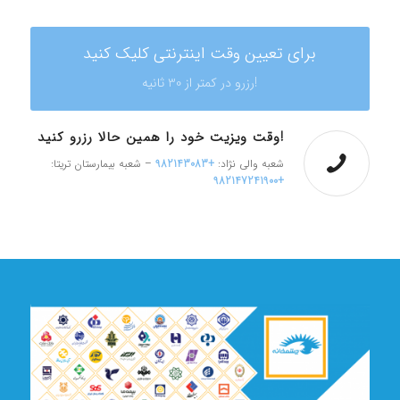
برای تعیین وقت اینترنتی کلیک کنید
رزرو در کمتر از 30 ثانیه!
وقت ویزیت خود را همین حالا رزرو کنید!
شعبه والی نژاد:
+982143083
– شعبه بیمارستان تریتا:
+982147241900