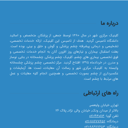
درباره ما
کلینیک مرکزی شهر در سال ۱۳۸۰ توسط جمعی از پزشکان متخصص و اساتید
دانشگاه تاسیس گردید. هدف از تاسیس این کلینیک، ارائه خدمات تخصصی،
تشخیصی و درمانی پیشرفته چشم پزشکی و گوش و حلق و بینی بوده است.
بعلت استقبال بیماران و نیازهای روز افزون آنان به انجام خدمات تخصصی و
فوق تخصصی بیماری های چشم، کلینیک چشم پزشکی چشمخانه در بنایی نوساز
و مدرن در خردادماه ۱۳۹۵ افتتاح گردید. مرکز تخصصی چشم پزشکی چشمخانه
وابسته به کلینیک مرکزی شهر و رسالت آن معاینات، تست ها، آزمایشات و
عکسبرداری از چشم بصورت تخصصی و همچنین انجام کلیه معاینات و عمل
های مرتبط با چشم است.
راه های ارتباطی
تهران٬ خیابان ولیعصر٬
بالاتر از میدان ونک٬ خیابان والی نژاد٬ پلاک ۲۶
تلفن گویا:
۴۳۰۸۳-۰۲۱
درمانگاه:
۸۸۶۷۷۶۵۲-۰۲۱
درمانگاه:
۸۸۶۷۷۶۵۳-۰۲۱