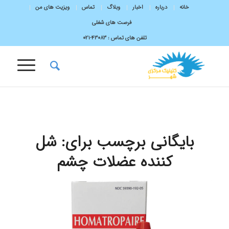
خانه
درباره
اخبار
وبلاگ
تماس
ویزیت های من
فرصت های شغلی
تلفن های تماس :
43083-۰۲۱
بایگانی برچسب برای:
شل
کننده عضلات چشم