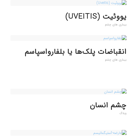
یووئیت (UVEITIS)
بیماری های چشم
انقباضات پلک‌ها یا بلفارواسپاسم
بیماری های چشم
چشم انسان
وبلاگ