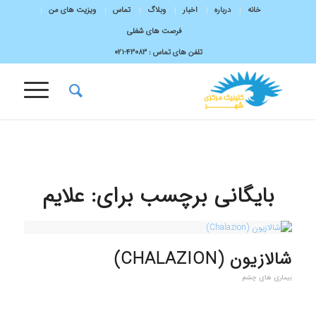
خانه
درباره
اخبار
وبلاگ
تماس
ویزیت های من
فرصت های شغلی
تلفن های تماس :
43083-۰۲۱
بایگانی برچسب برای:
علایم
شالازيون (CHALAZION)
بیماری های چشم