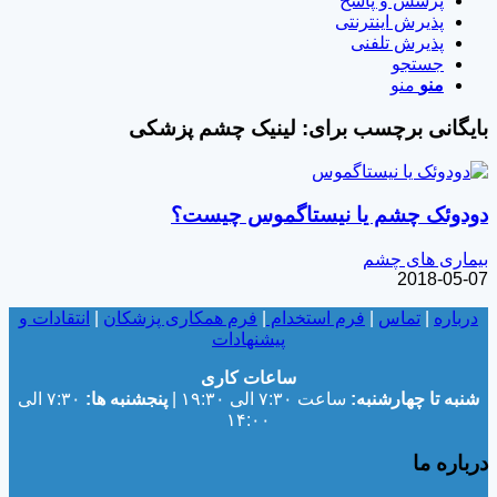
پرسش و پاسخ
پذیرش اینترنتی
پذیرش تلفنی
جستجو
منو
منو
بایگانی برچسب برای:
لینیک چشم پزشکی
دودوئک چشم یا نیستاگموس چیست؟
بیماری های چشم
2018-05-07
درباره
|
تماس
|
فرم استخدام
|
فرم همکاری پزشکان
|
انتقادات و
پیشنهادات
ساعات کاری
شنبه تا چهارشنبه:
ساعت ۷:۳۰ الی ۱۹:۳۰ |
پنجشنبه ها:
۷:۳۰ الی
۱۴:۰۰
درباره ما