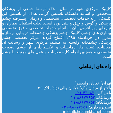
کلینیک مرکزی شهر در سال ۱۳۸۰ توسط جمعی از پزشکان
متخصص و اساتید دانشگاه تاسیس گردید. هدف از تاسیس این
کلینیک، ارائه خدمات تخصصی، تشخیصی و درمانی پیشرفته چشم
پزشکی و گوش و حلق و بینی بوده است. بعلت استقبال بیماران و
نیازهای روز افزون آنان به انجام خدمات تخصصی و فوق تخصصی
بیماری های چشم، کلینیک چشم پزشکی چشمخانه در بنایی نوساز و
مدرن در خردادماه ۱۳۹۵ افتتاح گردید. مرکز تخصصی چشم
پزشکی چشمخانه وابسته به کلینیک مرکزی شهر و رسالت آن
معاینات، تست ها، آزمایشات و عکسبرداری از چشم بصورت
تخصصی و همچنین انجام کلیه معاینات و عمل های مرتبط با چشم
است.
راه های ارتباطی
تهران٬ خیابان ولیعصر٬
بالاتر از میدان ونک٬ خیابان والی نژاد٬ پلاک ۲۶
تلفن گویا:
۴۳۰۸۳-۰۲۱
درمانگاه:
۸۸۶۷۷۶۵۲-۰۲۱
درمانگاه:
۸۸۶۷۷۶۵۳-۰۲۱
تصویربرداری:
۸۸۶۷۷۶۵۶-۰۲۱
info[at]cheshmkhaneh.com