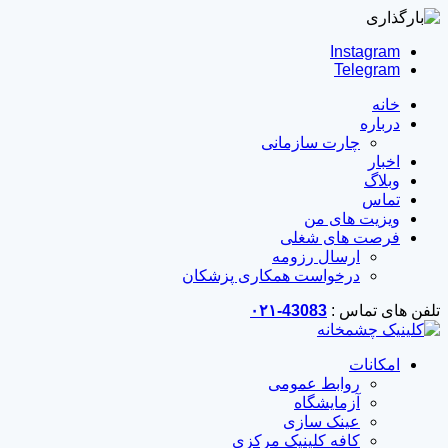
Instagram
Telegram
خانه
درباره
چارت سازمانی
اخبار
وبلاگ
تماس
ویزیت های من
فرصت های شغلی
ارسال رزومه
درخواست همکاری پزشکان
تلفن های تماس :
43083-۰۲۱
امکانات
روابط عمومی
آزمایشگاه
عینک سازی
کافه کلینیک مرکزی