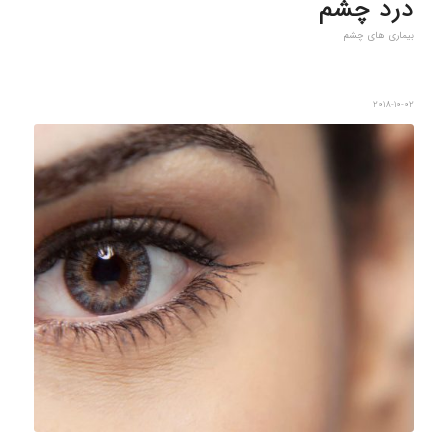
درد چشم
بیماری های چشم
2018-10-02