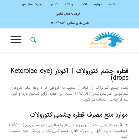
خانه
درباره
اخبار
وبلاگ
تماس
ویزیت های من
فرصت های شغلی
تلفن های تماس :
43083-۰۲۱
قطره چشم کتورولاک | آکولار (Ketorolac eye
drops)
قطره چشم کتورولاک ( آکولار ) متعلق به گروهی از داروها بنام داروهای
ضدالتهابی غیراستروئیدی (NSAIDs) است. این قطره برای تسکین درد و تورم
بعد از جراحی استفاده می‌شود.
موارد منع مصرف قطره چشمی کتورولاک
اگر به داروهایی مانند آسپرین و داروهای ضدالتهابی غیراستروئیدی (NSAIDs)
حساسیت دارید، قبل از مصرف قطره چشم کتورولاک با پزشک خود مشورت
کنید.