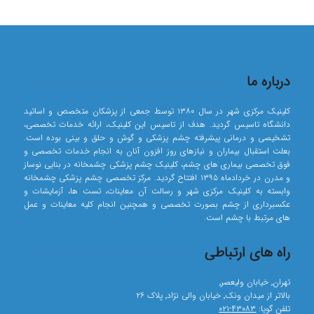
درباره ما
کلینیک مرکزی شهر در سال ۱۳۸۰ توسط جمعی از پزشکان متخصص و اساتید
دانشگاه تاسیس گردید. هدف از تاسیس این کلینیک، ارائه خدمات تخصصی،
تشخیصی و درمانی پیشرفته چشم پزشکی و گوش و حلق و بینی بوده است.
بعلت استقبال بیماران و نیازهای روز افزون آنان به انجام خدمات تخصصی و
فوق تخصصی بیماری های چشم، کلینیک چشم پزشکی چشمخانه در بنایی نوساز
و مدرن در خردادماه ۱۳۹۵ افتتاح گردید. مرکز تخصصی چشم پزشکی چشمخانه
وابسته به کلینیک مرکزی شهر و رسالت آن معاینات، تست ها، آزمایشات و
عکسبرداری از چشم بصورت تخصصی و همچنین انجام کلیه معاینات و عمل
های مرتبط با چشم است.
راه های ارتباطی
تهران٬ خیابان ولیعصر٬
بالاتر از میدان ونک٬ خیابان والی نژاد٬ پلاک ۲۶
تلفن گویا:
۴۳۰۸۳-۰۲۱