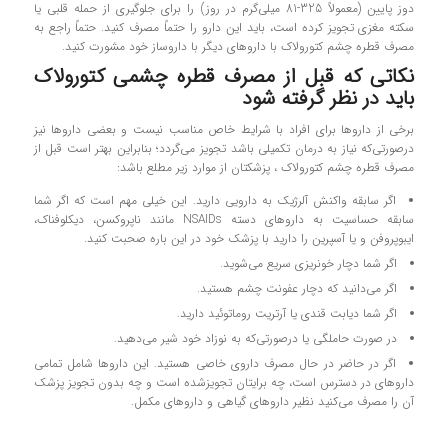
دوز پایین (معمولاً 325-81 میلی‌گرم در روز) را برای جلوگیری از حمله قلبی یا
سکته مغزی تجویز کرده است، باید این دارو را حتماً مصرف کنید. حتماً راجع به
مصرف قطره چشم کتورولاک با داروهای دیگر با داروساز خود مشورت کنید.
نکاتی که قبل از مصرف قطره چشمی کتورولاک
باید در نظر گرفته شود
برخی از داروها برای افراد با شرایط خاص مناسب نیست و بعضی داروها نیز
درصورتی‌که نیاز به درمان تکمیلی باشد تجویز می‌گردد؛ بنابراین بهتر است قبل از
مصرف قطره چشم کتورولاک ، پزشکتان از موارد زیر مطلع باشد:
اگر سابقه واکنش آلرژیک به دارویی دارید. این خیلی مهم است که اگر شما
سابقه حساسیت به داروهای دسته NSAIDs مانند ناپروکسن، دیکلوفناک،
ایبوپروفن و یا آسپرین را دارید با پزشک خود در این‌ باره صحبت کنید.
اگر شما دچار خونریزی سریع می‌شوید.
اگر می‌دانید که دچار عفونت چشم هستید.
اگر شما دیابت قندی یا آرتریت روماتوئید دارید.
در صورت حاملگی یا درصورتی‌که به نوزاد خود شیر می‌دهید.
اگر در حاضر در حال مصرف داروی خاصی هستید. این داروها شامل تمامی
داروهای در دسترس است، چه برایتان تجویزشده است و چه بدون تجویز پزشک
آن را مصرف می‌کنید نظیر داروهای گیاهی و داروهای مکمل.