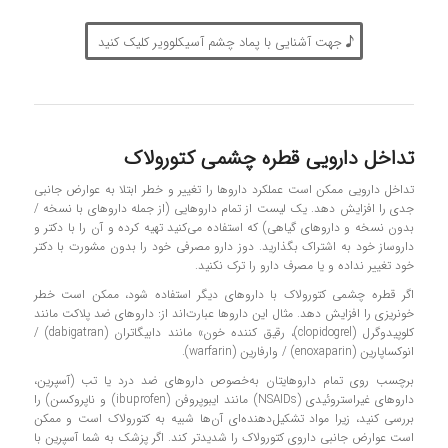
جهت آشنایی با پماد چشم آسیکلوویر کلیک کنید
تداخل دارویی قطره چشمی کتورولاک
تداخل دارویی ممکن است عملکرد داروها را تغییر و خطر ابتلا به عوارض جانبی
جدی را افزایش دهد. یک لیست از تمام داروهایی (از جمله داروهای با نسخه /
بدون نسخه و داروهای گیاهی) که استفاده می‌کنید تهیه کرده و آن را با دکتر و
داروساز خود به اشتراک بگذارید. دوز دارو مصرفی خود را بدون مشورت با دکتر
خود تغییر نداده و یا مصرف دارو را ترک نکنید.
اگر قطره چشمی کتورولاک با داروهای دیگر استفاده شود، ممکن است خطر
خونریزی را افزایش دهد. مثال این داروها عبارت‌اند از: داروهای ضد پلاکت مانند
کلوپیدوگرل (clopidogrel)، رقیق کننده خون» مانند دابیگاتران (dabigatran) /
انوکساپارین (enoxaparin) / وارفارین (warfarin).
برچسب روی تمام داروهایتان به‌خصوص داروهای ضد درد یا تب (آسپرین،
داروهای غیراستروئیدی (NSAIDs) مانند ایبوپروفن (ibuprofen) و ناپروکسن) را
بررسی کنید، زیرا مواد تشکیل‌دهنده‌ای آن‌ها شبیه به کتورولاک است و ممکن
است عوارض جانبی داروی کتورولاک را شدیدتر کند. اگر پزشک به شما آسپرین با