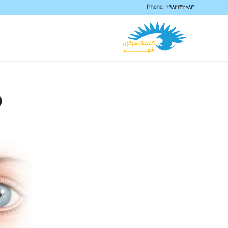
Phone:
+982143083
جر