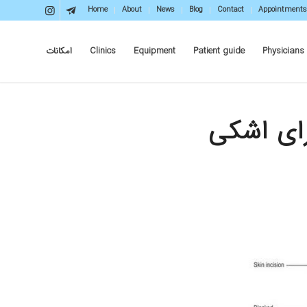
Home
About
News
Blog
Contact
Appointments
Physicians
Patient guide
Equipment
Clinics
امکانات