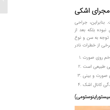
شهر
مجرای اشکی
 بنابراین، جراحی
بوده بلکه بعد از
 و نوع DCR در هر فرد
زخم روی صورت
 صورت و بینی
گی کانال اشک
یستوراینوستومی)