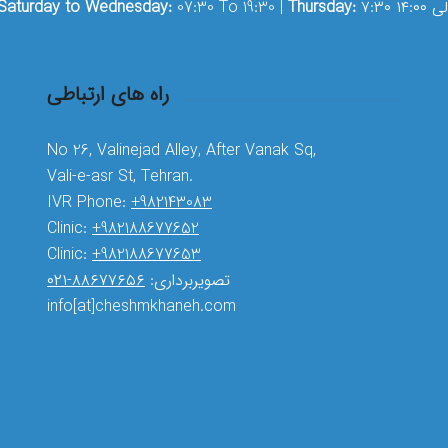
۷: الی ۱۴:۰۰
Thursday:
07:30 To 19:30 |
Saturday to Wednesday:
راه های ارتباطی
No 26, Valinejad Alley, After Vanak Sq,
Vali-e-asr St, Tehran.
IVR Phone:
+982143083
Clinic:
+982188677652
Clinic:
+982188677653
تصویربرداری:
۸۸۶۷۷۶۵۶-۰۲۱
info[at]cheshmkhaneh.com