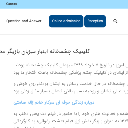
Careers
Question and Answer
Online admission
Reception
کلینیک چشمخانه اینبار میزبان بازیگر محبوب سینما وتلوزیو
سرکار خانم ژاله صامتی٬ هنرپیشه محبوب سینما و تلوزیون امروز در تاریخ ۷ خرداد ۱۳۹۹ میهمان کلینیک چشمخانه بودند.
در مدتی که کادر درمانی و پرسنل کلینیک چشم پزشکی چشمخانه در حال خدمت رسانی به ایشان بودند٬ روی خوش و
درباره زندگی حرفه ای سرکار خانم ژاله صامتی
یل شده و فعالیت هنری خود را با حضور در فیلم دت یعنی دختر، به
کارگردانی ابوالفضل جلیلی، آغاز کرد و پس از آن در سال ۱۳۷۳ به عنوان بازیگر نقش اول فیلم «دشت ارغوانی» به کارگردانی