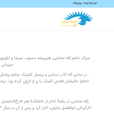
Phone:
+982143083
میزبانی از ایشان در کلینیک چشم پزشکی چشمخانه باعث افتخار ما بود.
اخلاق عالیشان فضای کلینک را پر از انرژی کرده بود. برخورد عالی ایشان و روحیه بسیار بالای ایشان بسیار مثال زدنی بود.
ژاله صامتی در رشتهٔ تئاتر از دانشکدهٔ هنر فارغ‌التحص