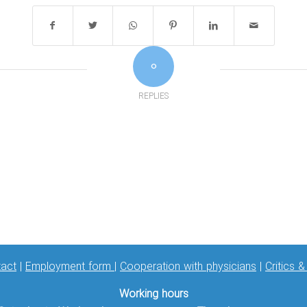
0
REPLIES
act
|
Employment form
|
Cooperation with physicians
|
Critics 
Working hours