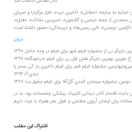
نادر مقدس انتخاب شد.
 «سایه به سایه»، «خفاش»، «آخرین نبرد»، «فرار مرگبار» و «مربای
متعددی از جمله «یحیی و گلابتون»، «سرزمین ملائک»، «هتل»،
جوایز
ین بازیگر زن از جشنواره فیلم شهر برای فیلم در وجه حامل ۱۳۹۸
بلورین بهترین بازیگر نقش اول زن برای فیلم «درخونگاه» ۱۳۹۷
‌وچهارمین جشنواره فیلم فجر برای فیلم «آخرین بار کی سحر را
دیدی؟» ۱۳۹۴
دومین جشنواره سینمای کمدی گل‌آقا برای فیلم «رفیق بد» ۱۳۸۷
باعث افتخار کادر درمانی کلینیک پزشکی چشمخانه بود. ما در
اشتراک این مطلب