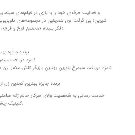
او فعالیت حرفه‌ای خود را با بازی در فیلم‌های سینمایی
شیرین» پی گرفت. وی همچنین در مجموعه‌های تلویزیونی 
«فکر پلید»، «مجتمع فرخ و فرج»، «آژانس دوستی»، «این زمینی‌ها» و «زیرخاکی» حضور داشته‌ است.
برنده جایزه بهتر
نامزد دریافت سیمرغ 
نامزد دریافت سیمرغ بلورین بهترین بازیگر نقش مکمل زن سی
برنده جایزه بهترین کمدین زن از 
خدمت رسانی به شخصیت والای سرکار خانم ژاله صامتی 
کلینیک چشمخانه برای ایشان آرزوی سلامتی و طول عمر همراه با عزت داریم.