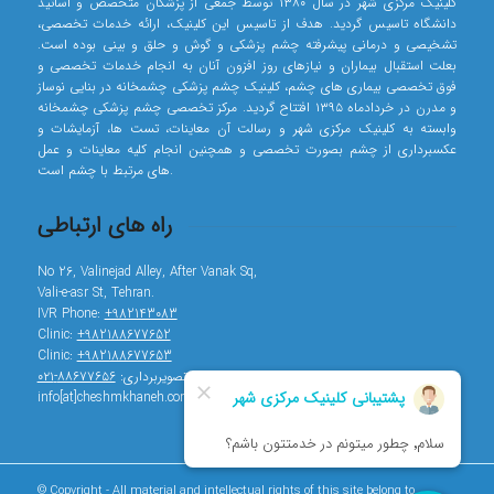
کلینیک مرکزی شهر در سال ۱۳۸۰ توسط جمعی از پزشکان متخصص و اساتید
دانشگاه تاسیس گردید. هدف از تاسیس این کلینیک، ارائه خدمات تخصصی،
تشخیصی و درمانی پیشرفته چشم پزشکی و گوش و حلق و بینی بوده است.
بعلت استقبال بیماران و نیازهای روز افزون آنان به انجام خدمات تخصصی و
فوق تخصصی بیماری های چشم، کلینیک چشم پزشکی چشمخانه در بنایی نوساز
و مدرن در خردادماه ۱۳۹۵ افتتاح گردید. مرکز تخصصی چشم پزشکی چشمخانه
وابسته به کلینیک مرکزی شهر و رسالت آن معاینات، تست ها، آزمایشات و
عکسبرداری از چشم بصورت تخصصی و همچنین انجام کلیه معاینات و عمل
های مرتبط با چشم است.
راه های ارتباطی
No 26, Valinejad Alley, After Vanak Sq,
Vali-e-asr St, Tehran.
IVR Phone:
+982143083
Clinic:
+982188677652
Clinic:
+982188677653
تصویربرداری:
۸۸۶۷۷۶۵۶-۰۲۱
info[at]cheshmkhaneh.com
© Copyright - All material and intellectual rights of this site belong to