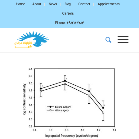
Home
About
News
Blog
Contact
Appointments
Careers
Phone:
+982143083